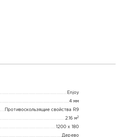
Enjoy
4 мм
Противоскользящие свойства R9
2
2.16 м
1200 х 180
Дерево