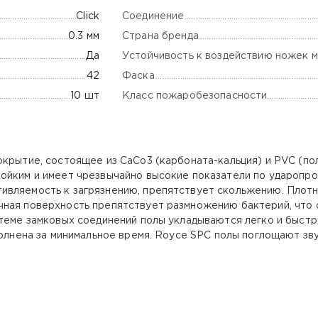
Соединение
Click
Страна бренда
0.3 мм
Устойчивость к воздействию ножек м
Да
Фаска
42
Класс пожаробезопасности
10 шт
рытие, состоящее из CaCo3 (карбоната-кальция) и PVC (пол
ойким и имеет чрезвычайно высокие показатели по ударопро
ивляемость к загрязнению, препятствует скольжению. Плот
чная поверхность препятствует размножению бактерий, что
стеме замковых соединений полы укладываются легко и быстр
ыполнена за минимальное время. Royce SPC полы поглощают з