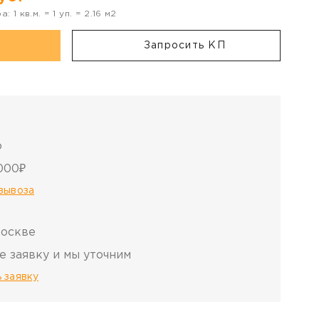
ра:
1
кв.м. =
1
уп. =
2.16
м2
Запросить КП
о
000₽
овывоза
Москве
е заявку и мы уточним
 заявку