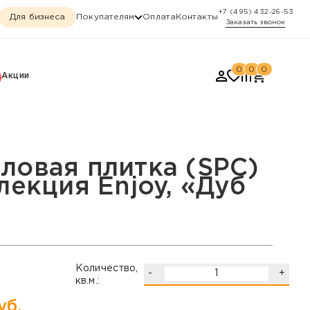
+7 (495) 432-26-53
Для бизнеса
Покупателям
Оплата
Контакты
Заказать звонок
0
0
0
Акции
ия Enjoy, «Дуб Лауфен»
ловая плитка (SPC)
лекция Enjoy, «Дуб
Количество,
-
+
кв.м.:
уб.