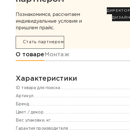
ДИРЕКТО
Познакомимся, рассчитаем
ДИЗАЙ
индивидуальные условия и
пришлем прайс.
Стать партнером
Информация о товаре
О товаре
Монтаж
Характеристики
ID товара для поиска
Артикул
Бренд
Цвет / декор
Вес упаковки, кг
Гарантия производителя