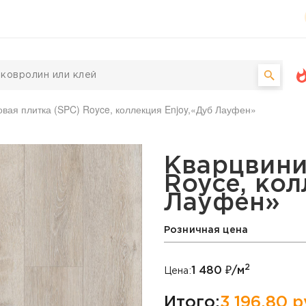
вая плитка (SPC) Royce, коллекция Enjoy,«Дуб Лауфен»
а (SPC) Royce, коллекц
Кварцвини
Royce, кол
Лауфен»
Розничная цена
2
1 480
₽/м
Цена:
Итого:
3 196,80
р