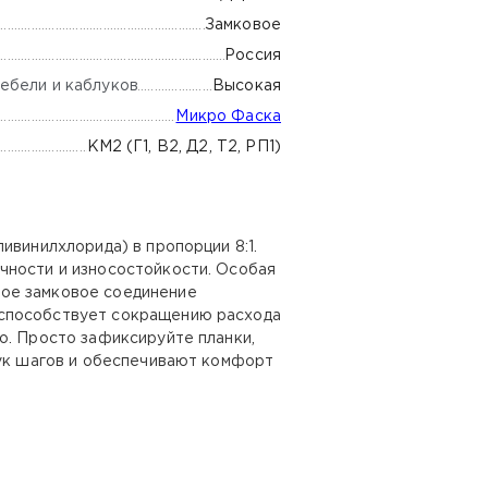
Замковое
Россия
ебели и каблуков
Высокая
Микро Фаска
КМ2 (Г1, В2, Д2, Т2, РП1)
ивинилхлорида) в пропорции 8:1.
чности и износостойкости. Особая
ное замковое соединение
 способствует сокращению расхода
о. Просто зафиксируйте планки,
вук шагов и обеспечивают комфорт