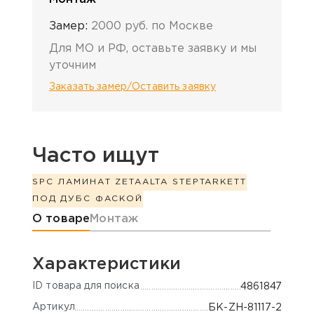
Замер:
2000 руб. по Москве
Для МО и РФ, оставьте заявку и мы
уточним
Заказать замер/Оставить заявку
Часто ищут
SPC ЛАМИНАТ ZETA
ALTA STEP
TARKETT
ПОД ДУБ
С ФАСКОЙ
Информация о товаре
О товаре
Монтаж
Характеристики
ID товара для поиска
4861847
Артикул
БК-ZH-81117-2