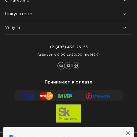
О магазине
Покупателю
Почему выбирают нас
Контакты
Блог
Услуги
Возврат товара
Как заказать
Доставка
Нарезка покрытий
Оплата
+7 (495) 432-26-53
Укладка покрытий
Работаем с 9:00 до 20:00 (по МСК)
Принимаем к оплате