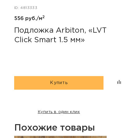
ID: 4813333
ID: 48
2
556 руб./м
779 р
Подложка Arbiton, «LVT
Под
Click Smart 1.5 мм»
«Mu
Купить
Купить в один клик
Похожие товары