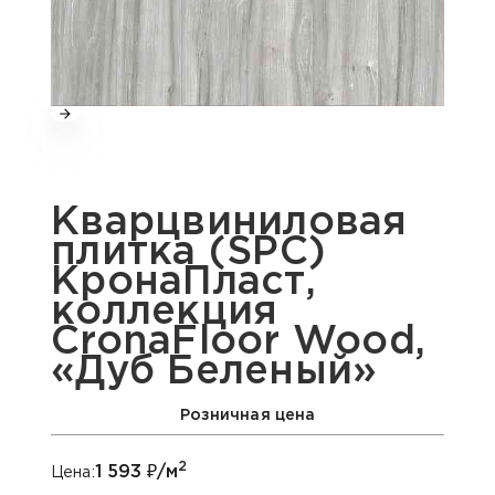
Кварцвиниловая
плитка (SPC)
КронаПласт,
коллекция
CronaFloor Wood,
«Дуб Беленый»
Розничная цена
2
1 593
₽/м
Цена: