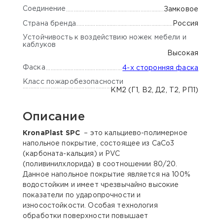
Соединение
Замковое
Страна бренда
Россия
Устойчивость к воздействию ножек мебели и
каблуков
Высокая
Фаска
4-х сторонняя фаска
Класс пожаробезопасности
КМ2 (Г1, В2, Д2, Т2, РП1)
Описание
KronaPlast SPC
– это кальциево-полимерное
напольное покрытие, состоящее из CaCo3
(карбоната-кальция) и PVC
(поливинилхлорида) в соотношении 80/20.
Данное напольное покрытие является на 100%
водостойким и имеет чрезвычайно высокие
показатели по ударопрочности и
износостойкости. Особая технология
обработки поверхности повышает