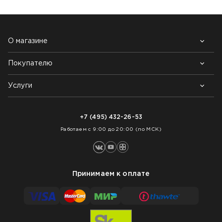
О магазине
Покупателю
Почему выбирают нас
Контакты
Блог
Услуги
Возврат товара
Как заказать
Доставка
Нарезка покрытий
Оплата
+7 (495) 432-26-53
Укладка покрытий
Работаем с 9:00 до 20:00 (по МСК)
Принимаем к оплате