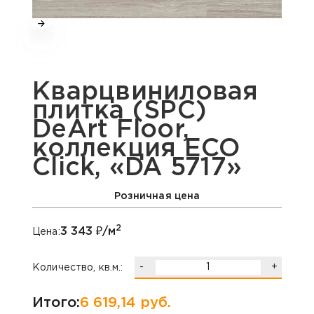
Кварцвиниловая
плитка (SPC)
DeArt Floor,
коллекция ECO
Click, «DA 5717»
Розничная цена
2
3 343
₽/м
Цена:
-
+
Количество, кв.м.:
Итого:
6 619,14
руб.