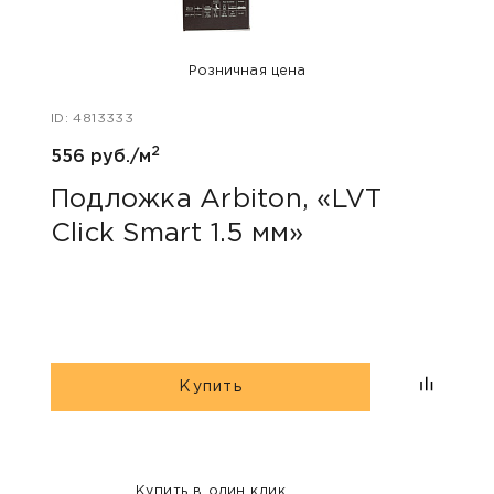
Розничная цена
ID: 4813333
ID: 48
2
556 руб./м
40 ру
Подложка Arbiton, «LVT
Пли
Click Smart 1.5 мм»
55
Купить
Купить в один клик