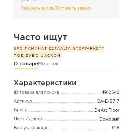
Заказать замер/Оставить заявку
Часто ищут
SPC ЛАМИНАТ ZETA
ALTA STEP
TARKETT
ПОД ДУБ
С ФАСКОЙ
Информация о товаре
О товаре
Монтаж
Характеристики
ID товара для поиска
4912546
Артикул
DA-E-5717
Бренд
DeArt Floor
Цвет / декор
Бежевый
Вес упаковки, кг
14.8