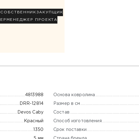
Р
СОБСТВЕННИК
ЗАКУПЩИК
НЕР
МЕНЕДЖЕР ПРОЕКТА
Основа ковролина
4813988
Размер в см
DRR-12814
Состав
Devos Caby
Способ изготовления
Красный
Срок поставки
1350
Страна бренда
5 мм