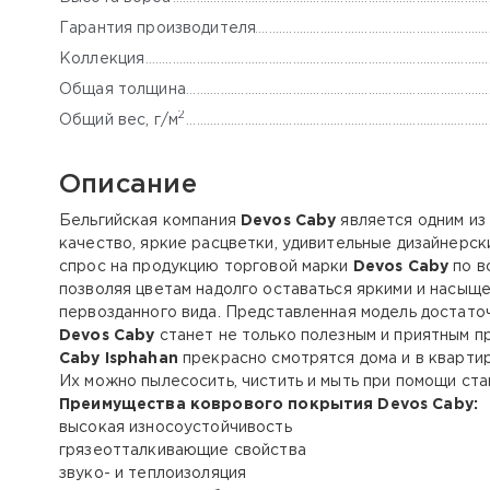
Гарантия производителя
Коллекция
Общая толщина
2
Общий вес, г/м
Описание
Бельгийская компания
Devos Caby
является одним из
качество, яркие расцветки, удивительные дизайнерс
спрос на продукцию торговой марки
Devos Caby
по в
позволяя цветам надолго оставаться яркими и насыщ
первозданного вида. Представленная модель достаточ
Devos Caby
станет не только полезным и приятным п
Caby
Isphahan
прекрасно смотрятся дома и в квартир
Их можно пылесосить, чистить и мыть при помощи ст
Преимущества коврового покрытия
Devos Caby
:
высокая износоустойчивость
грязеотталкивающие свойства
звуко- и теплоизоляция