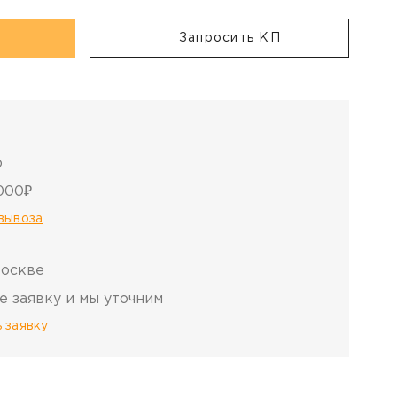
Запросить КП
о
000₽
овывоза
Москве
е заявку и мы уточним
 заявку