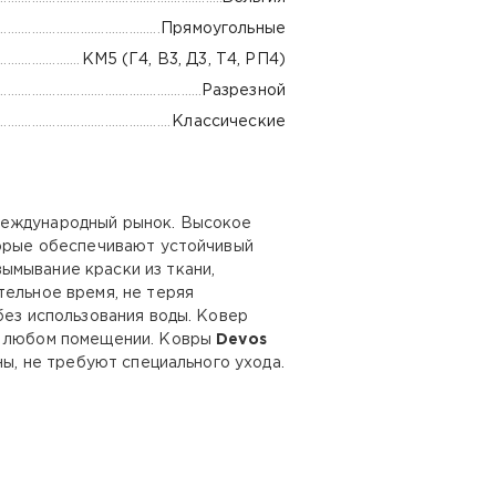
Прямоугольные
КМ5 (Г4, В3, Д3, Т4, РП4)
Разрезной
Классические
международный рынок. Высокое
торые обеспечивают устойчивый
ымывание краски из ткани,
тельное время, не теряя
без использования воды. Ковер
 в любом помещении. Ковры
Devos
ны, не требуют специального ухода.