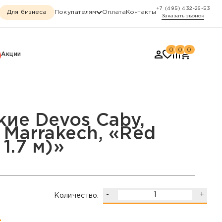
+7 (495) 432-26-53
Для бизнеса
Покупателям
Оплата
Контакты
Заказать звонок
0
0
0
Акции
 «Red 12814 (1.2 х 1.7 м
кие Devos Caby,
 Marrakech, «Red
 1.7 м)»
-
+
Количество:
.