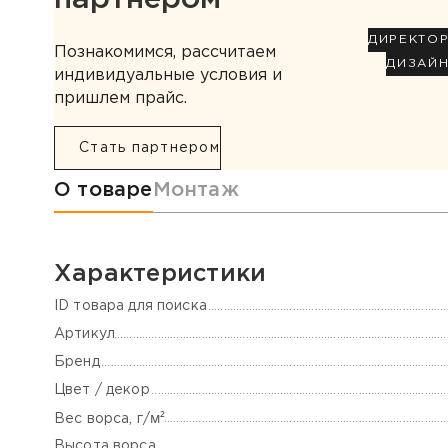
ДИРЕКТО
Познакомимся, рассчитаем
ДИЗАЙ
индивидуальные условия и
пришлем прайс.
Стать партнером
Информация о товаре
О товаре
Монтаж
Характеристики
ID товара для поиска
Артикул
Бренд
Цвет / декор
м²
Вес ворса, г/
Высота ворса