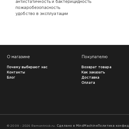
антистатичность и бактерицидность
пожаробезопасность
удобство в эксплуатации
НАШИ КЛИЕНТЫ:
О магазине
Покупателю
Почему выбирают нас
Возврат товара
Контакты
Как заказать
Блог
Доставка
Оплата
© 2009 - 2026 Remontnick.ru.
Сделано в MindMachine
Политика конфи