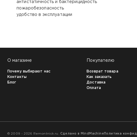
антистатичность и бактерицидность
пожаробезопасность
удобство в эксплуатации
НАШИ КЛИЕНТЫ:
О магазине
Покупателю
Почему выбирают нас
Возврат товара
Контакты
Как заказать
Блог
Доставка
Оплата
© 2009 - 2026 Remontnick.ru.
Сделано в MindMachine
Политика конфи