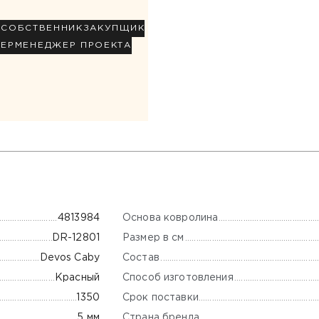
Р
СОБСТВЕННИК
ЗАКУПЩИК
НЕР
МЕНЕДЖЕР ПРОЕКТА
Основа ковролина
4813984
Размер в см
DR-12801
Состав
Devos Caby
Способ изготовления
Красный
Срок поставки
1350
Страна бренда
5 мм