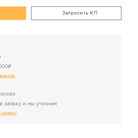
Запросить КП
о
000₽
овывоза
Москве
е заявку и мы уточним
 заявку