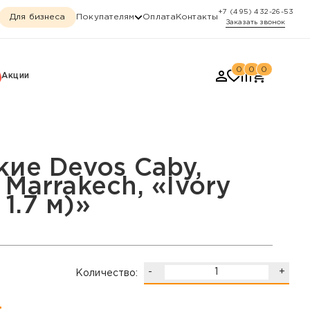
+7 (495) 432-26-53
Для бизнеса
Покупателям
Оплата
Контакты
Заказать звонок
0
0
0
Акции
«Ivory 12801 (1.2 х 1.7 
кие Devos Caby,
Marrakech, «Ivory
 1.7 м)»
-
+
Количество:
.