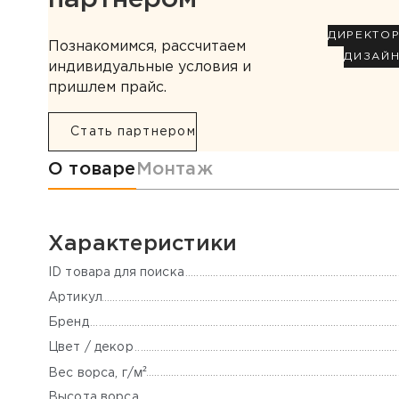
ДИРЕКТО
Познакомимся, рассчитаем
ДИЗАЙ
индивидуальные условия и
пришлем прайс.
Стать партнером
Информация о товаре
О товаре
Монтаж
Характеристики
ID товара для поиска
Артикул
Бренд
Цвет / декор
м²
Вес ворса, г/
Высота ворса