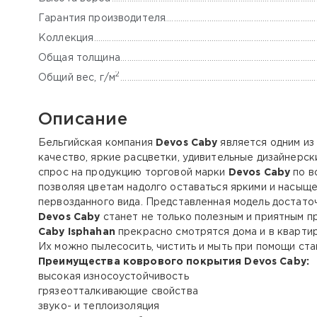
Гарантия производителя
Коллекция
Общая толщина
2
Общий вес, г/м
Описание
Бельгийская компания
Devos Caby
является одним из
качество, яркие расцветки, удивительные дизайнерс
спрос на продукцию торговой марки
Devos Caby
по в
позволяя цветам надолго оставаться яркими и насыщ
первозданного вида. Представленная модель достаточ
Devos Caby
станет не только полезным и приятным п
Caby
Isphahan
прекрасно смотрятся дома и в квартир
Их можно пылесосить, чистить и мыть при помощи ст
Преимущества коврового покрытия
Devos Caby
:
высокая износоустойчивость
грязеотталкивающие свойства
звуко- и теплоизоляция