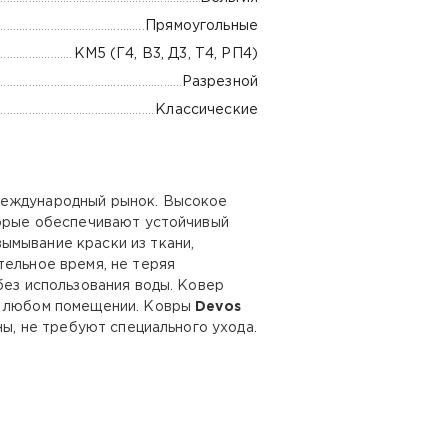
Прямоугольные
КМ5 (Г4, В3, Д3, Т4, РП4)
Разрезной
Классические
международный рынок. Высокое
торые обеспечивают устойчивый
ымывание краски из ткани,
тельное время, не теряя
без использования воды. Ковер
 в любом помещении. Ковры
Devos
ны, не требуют специального ухода.