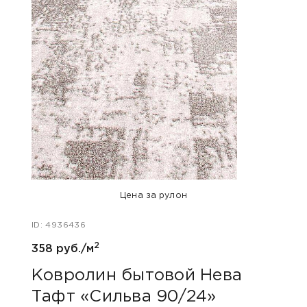
Цена за рулон
ID: 4936436
2
ID: 48
358 руб./м
805 
Ковролин бытовой Нева
Тафт «Сильва 90/24»
Ков