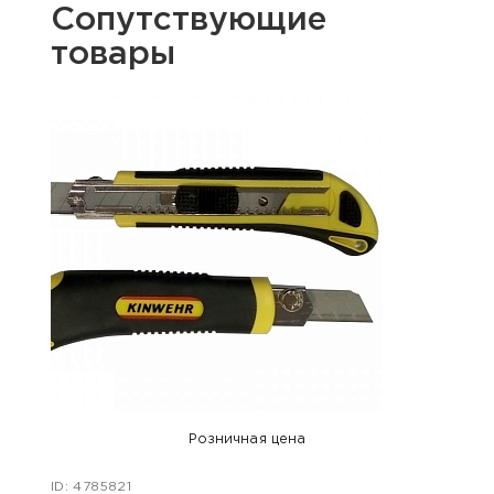
Сопутствующие
товары
Розничная цена
ID: 4785821
ID: 47