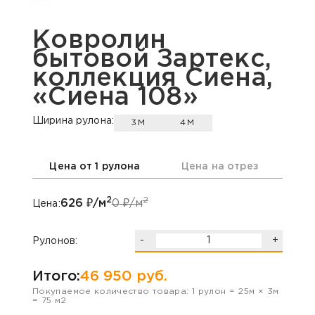
Ковролин
бытовой Зартекс,
коллекция Сиена,
«Сиена 108»
Ширина рулона:
3М
4М
Цена от 1 рулона
Цена на отрез
2
2
626
₽/м
0
₽/м
Цена:
-
+
Рулонов:
Итого:
46 950
руб.
Покупаемое количество товара:
1
рулон
=
25
м ×
3
м
=
75
м2