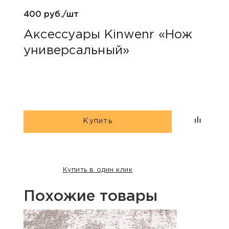
400 руб./шт
100 р
Аксессуары Kinwenr «Нож
Для
универсальный»
«Пр
Купить
Купить в один клик
Похожие товары
Акция
Хит п