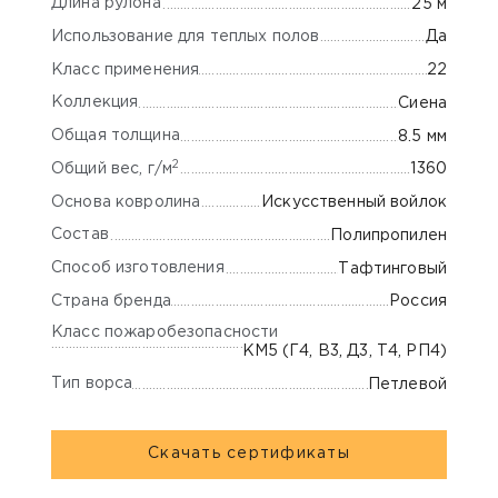
Длина рулона
25 м
Использование для теплых полов
Да
Класс применения
22
Коллекция
Сиена
Общая толщина
8.5 мм
2
Общий вес, г/м
1360
Основа ковролина
Искусственный войлок
Состав
Полипропилен
Способ изготовления
Тафтинговый
Страна бренда
Россия
Класс пожаробезопасности
КМ5 (Г4, В3, Д3, Т4, РП4)
Тип ворса
Петлевой
Скачать сертификаты