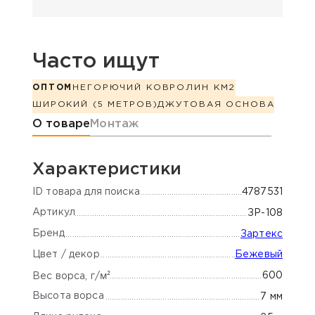
Часто ищут
ОПТОМ
НЕГОРЮЧИЙ КОВРОЛИН КМ2
ШИРОКИЙ (5 МЕТРОВ)
ДЖУТОВАЯ ОСНОВА
Информация о товаре
О товаре
Монтаж
Характеристики
ID товара для поиска
4787531
Артикул
ЗР-108
Бренд
Зартекс
Цвет / декор
Бежевый
м²
600
Вес ворса, г/
Высота ворса
7 мм