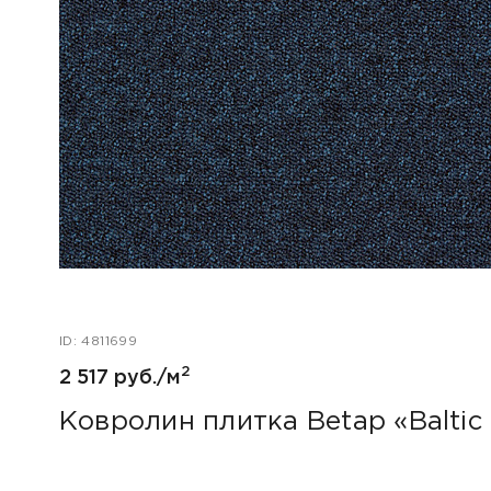
ID: 4811699
2
2 517 руб./м
Ковролин плитка Betap «Baltic