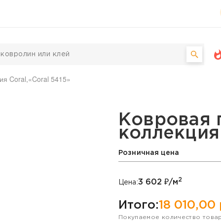
ия Coral,«Coral 5415»
, коллекция Coral, «Co
Ковровая 
коллекция 
Розничная цена
2
3 602
₽/м
Цена:
Итого:
18 010,00
Покупаемое количество това