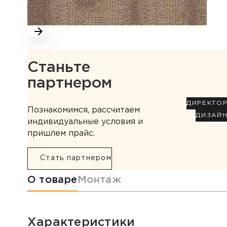
Станьте
партнером
ДИРЕКТО
Познакомимся, рассчитаем
ДИЗАЙ
индивидуальные условия и
пришлем прайс.
Стать партнером
Информация о товаре
О товаре
Монтаж
Характеристики