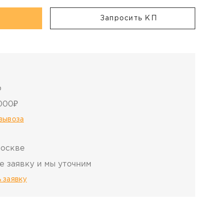
Запросить КП
о
000₽
овывоза
Москве
е заявку и мы уточним
 заявку