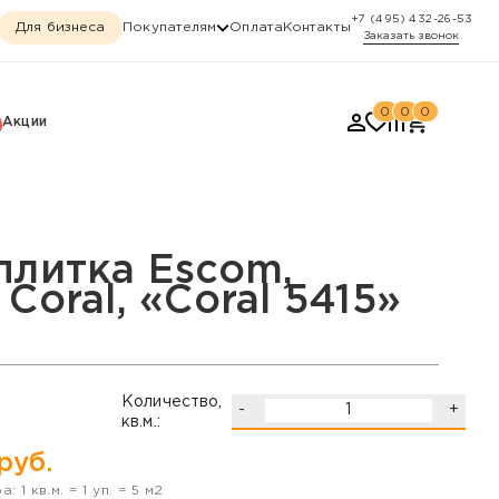
+7 (495) 432-26-53
Для бизнеса
Покупателям
Оплата
Контакты
Заказать звонок
0
0
0
Акции
ral 5415»
плитка Escom,
Coral, «Coral 5415»
Количество,
-
+
кв.м.:
руб.
ра:
1
кв.м. =
1
уп. =
5
м2