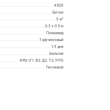
4300
Битум
2
5 м
0.5 x 0.5 м
Полиамид
Тафтинговый
1-3 дня
Бельгия
КМ2 (Г1, В2, Д2, Т2, РП1)
Петлевой