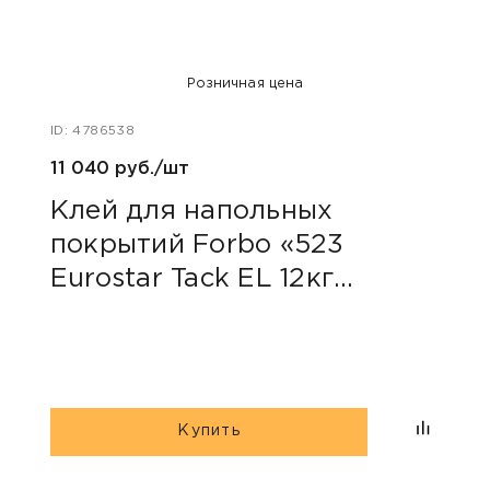
Розничная цена
ID: 4786538
ID: 47
11 040 руб./шт
14 73
Клей для напольных
Кле
покрытий Forbo «523
пок
Eurostar Tack EL 12кг
Tac
(Токопроводящий)»
(Ун
Купить