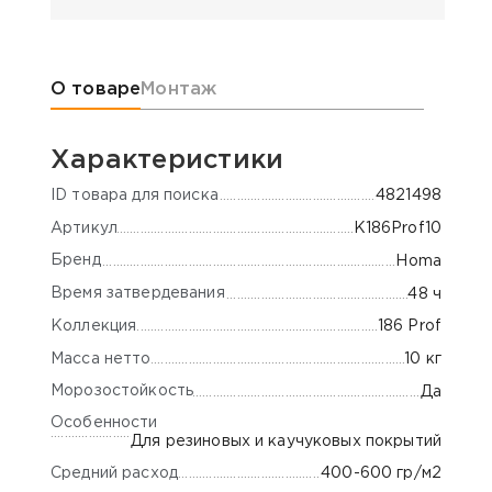
Информация о товаре
О товаре
Монтаж
Характеристики
ID товара для поиска
4821498
Артикул
K186Prof10
Бренд
Homa
Время затвердевания
48 ч
Коллекция
186 Prof
Масса нетто
10 кг
Морозостойкость
Да
Особенности
Для резиновых и каучуковых покрытий
Средний расход
400-600 гр/м2