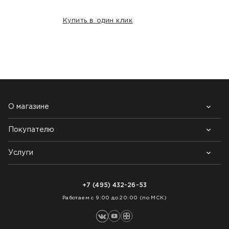
Купить в один клик
НАШИ КЛИЕНТЫ:
О магазине
Покупателю
Почему выбирают нас
Контакты
Блог
Услуги
Возврат товара
Как заказать
Доставка
Нарезка покрытий
Оплата
+7 (495) 432-26-53
Укладка покрытий
Работаем с 9:00 до 20:00 (по МСК)