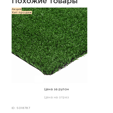
Похожие товары
Акция
Акция
Хит продаж
Хит п
Цена за рулон
Цена на отрез
ID: 5018787
ID: 50