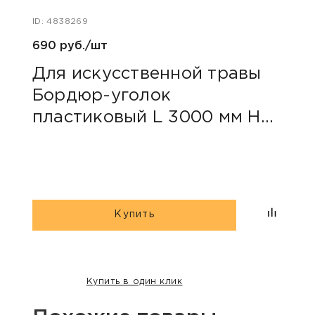
ID: 4838269
ID: 48
690 руб./шт
20 р
Для искусственной травы
Для
Бордюр-уголок
Кре
пластиковый L 3000 мм H
240
45 мм
Купить
Купить в один клик