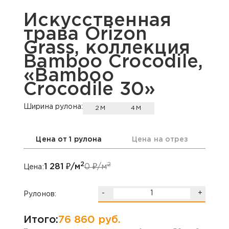
Искусственная
трава Orizon
Grass, коллекция
Bamboo Crocodile,
«Bamboo
Crocodile 30»
Ширина рулона:
2М
4М
Цена от 1 рулона
Цена на отрез
2
2
1 281
₽/м
0
₽/м
Цена:
-
+
Рулонов:
Итого:
76 860
руб.