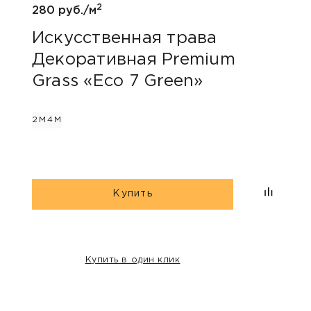
2
280 руб./м
774 р
Искусственная трава
Иск
Декоративная Premium
Дек
Grass «Eco 7 Green»
Gra
Bic
2М
4М
2М
4М
Купить
Купить в один клик
НАШИ КЛИЕНТЫ: