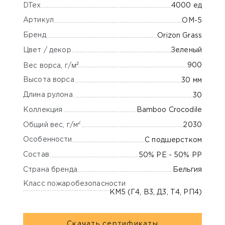
DTex
4000 ед
Артикул
OM-5
Бренд
Orizon Grass
Цвет / декор
Зеленый
м²
900
Вес ворса, г/
Высота ворса
30 мм
Длина рулона
30
Коллекция
Bamboo Crocodile
2
Общий вес, г/м
2030
Особенности
С подшерстком
Состав
50% PE - 50% PP
Страна бренда
Бельгия
Класс пожаробезопасности
КМ5 (Г4, В3, Д3, Т4, РП4)
Скачать сертификаты