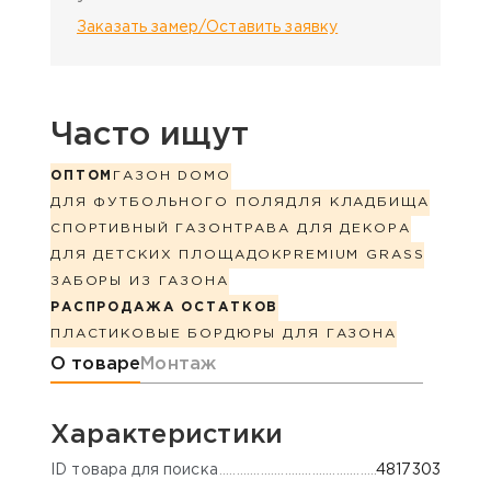
Заказать замер/Оставить заявку
Часто ищут
ОПТОМ
ГАЗОН DOMO
ДЛЯ ФУТБОЛЬНОГО ПОЛЯ
ДЛЯ КЛАДБИЩА
СПОРТИВНЫЙ ГАЗОН
ТРАВА ДЛЯ ДЕКОРА
ДЛЯ ДЕТСКИХ ПЛОЩАДОК
PREMIUM GRASS
ЗАБОРЫ ИЗ ГАЗОНА
РАСПРОДАЖА ОСТАТКОВ
ПЛАСТИКОВЫЕ БОРДЮРЫ ДЛЯ ГАЗОНА
Информация о товаре
О товаре
Монтаж
Характеристики
ID товара для поиска
4817303