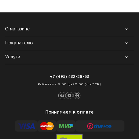
О магазине
Покупателю
Почему выбирают нас
Контакты
Блог
Услуги
Возврат товара
Как заказать
Доставка
Нарезка покрытий
Оплата
+7 (495) 432-26-53
Укладка покрытий
Работаем с 9:00 до 20:00 (по МСК)
Принимаем к оплате