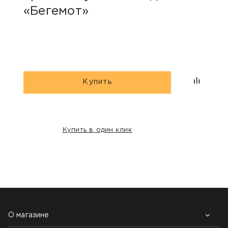
«Бегемот»
«Бе
Купить
Купить в один клик
НАШИ КЛИЕНТЫ:
О магазине