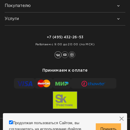
Покупателю
Почему выбирают нас
Контакты
Блог
Услуги
Возврат товара
Как заказать
Доставка
Нарезка покрытий
Оплата
+7 (495) 432-26-53
Укладка покрытий
Работаем с 9:00 до 20:00 (по МСК)
Принимаем к оплате
Продолжая пользоваться Сайтом, вы
соглашаетесь на использование файлов
Сделано в MindMachine