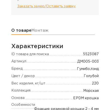
Заказать замер/Оставить заявку
Информация о товаре
О товаре
Монтаж
Характеристики
ID товара для поиска
5523087
Артикул
ДМ005-003
Бренд
Гумибо.лэнд
Цвет / декор
Голубой
Вес изделия, кг/шт
220
Коллекция
Морская
Основа
EPDM крошка
Особенности
Фракция резиновой крошки 2 - 4 мм