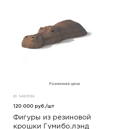
Розничная цена
ID: 5493136
ID: 54
120 000 руб./шт
120 
Фигуры из резиновой
Фиг
крошки Гумибо.лэнд
кро