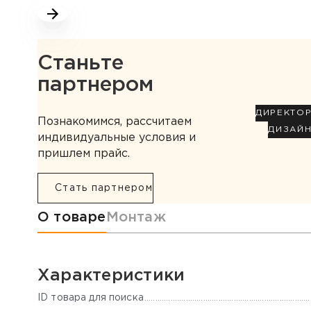
Станьте
партнером
ДИРЕКТО
Познакомимся, рассчитаем
ДИЗАЙ
индивидуальные условия и
пришлем прайс.
Стать партнером
Информация о товаре
О товаре
Монтаж
Характеристики
ID товара для поиска