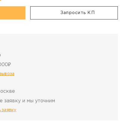
Запросить КП
о
000₽
овывоза
Москве
е заявку и мы уточним
 заявку