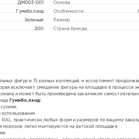
Основа
ДМ003-001
Особенности
Гумибо.лэнд
Размер
Зеленый
Страна бренда
200
льных фигур и 15 разных коллекций, и ассортимент продолжа
рая исключает смещение фигуры на площадке в процессе эк
онала и может быть произведена заказчиком самостоятельно
енда
Гумибо.лэнд:
 сухими;
 использования
о RAL, практически любых форм и размеров по вашему заказ
я морозов; легко монтируются на детской площадке;
ми.