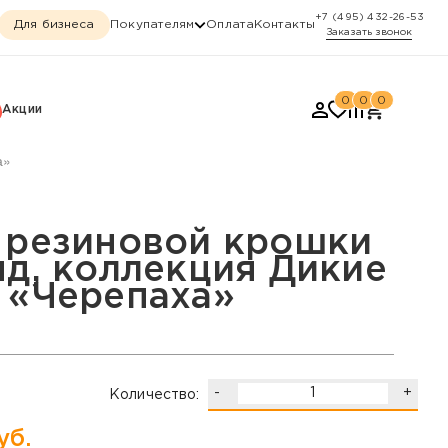
+7 (495) 432-26-53
Для бизнеса
Покупателям
Оплата
Контакты
Заказать звонок
0
0
0
Акции
а»
оллекция Дикие животн
 резиновой крошки
нд, коллекция Дикие
 «Черепаха»
-
+
Количество:
уб.