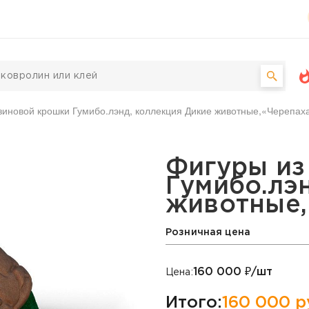
зиновой крошки Гумибо.лэнд, коллекция Дикие животные,«Черепах
 крошки Гумибо.лэнд, к
Фигуры из
Гумибо.лэ
животные,
Розничная цена
160 000
₽/шт
Цена:
Итого:
160 000
р