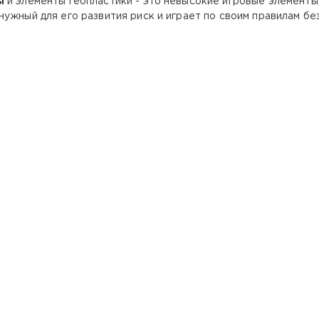
ы
и элементы геопластики - это невысокие игровые элементы
нужный для его развития риск и играет по своим правилам б