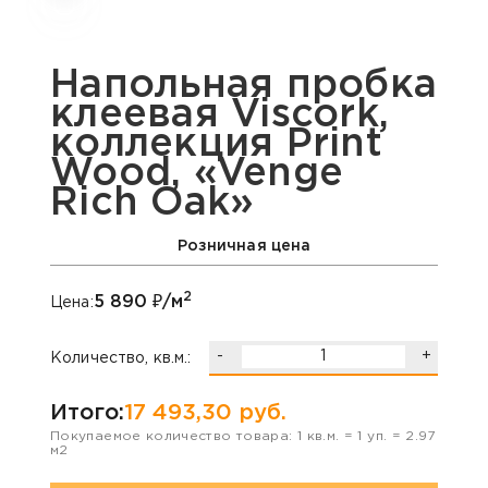
Напольная пробка
клеевая Viscork,
коллекция Print
Wood, «Venge
Rich Oak»
Розничная цена
2
5 890
₽/м
Цена:
-
+
Количество, кв.м.:
Итого:
17 493,30
руб.
Покупаемое количество товара:
1
кв.м. =
1
уп. =
2.97
м2