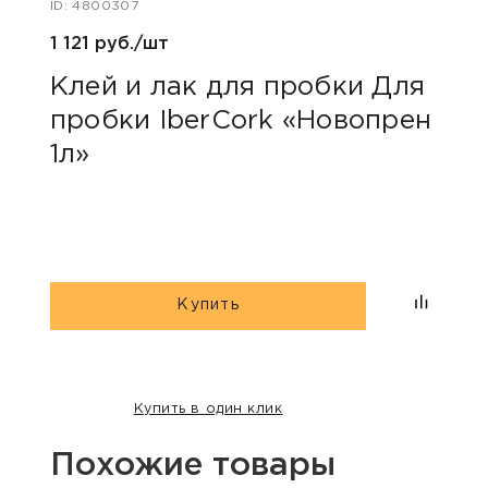
ID: 4800307
ID: 48
1 121 руб./шт
384 
Клей и лак для пробки Для
Про
пробки IberCork «Новопрен
Ibe
1л»
Купить
Купить в один клик
Похожие товары