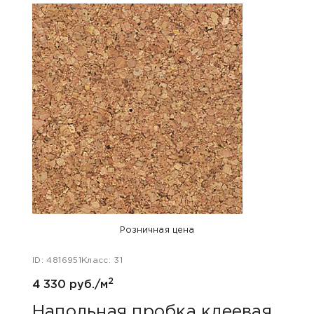
Розничная цена
ID: 4816951
Класс: 31
ID: 48
2
4 330 руб./м
5 800
Напольная пробка клеевая
Нап