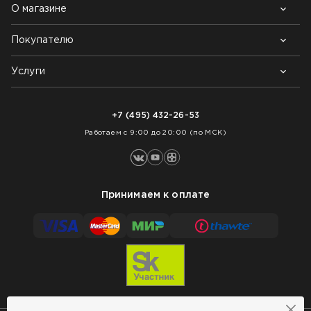
О магазине
Покупателю
Почему выбирают нас
Контакты
Блог
Услуги
Возврат товара
Как заказать
Доставка
Нарезка покрытий
Оплата
+7 (495) 432-26-53
Укладка покрытий
Работаем с 9:00 до 20:00 (по МСК)
Принимаем к оплате