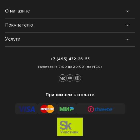
О магазине
Покупателю
Почему выбирают нас
Контакты
Блог
Услуги
Возврат товара
Как заказать
Доставка
Нарезка покрытий
Оплата
+7 (495) 432-26-53
Укладка покрытий
Работаем с 9:00 до 20:00 (по МСК)
Принимаем к оплате