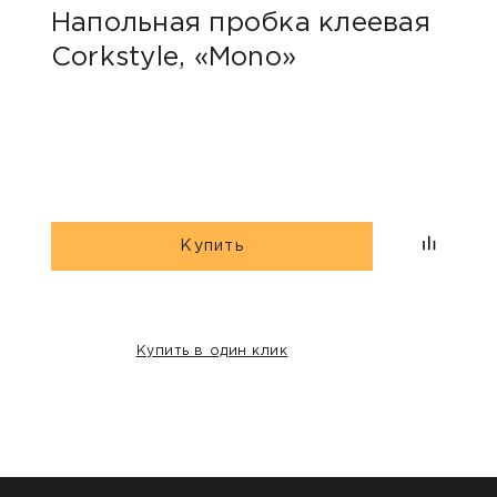
Напольная пробка клеевая
Нап
Corkstyle, «Mono»
Wic
Купить
Купить в один клик
НАШИ КЛИЕНТЫ: