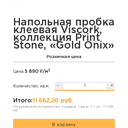
Напольная пробка
клеевая Viscork,
коллекция Print
Stone, «Gold Onix»
Розничная цена
2
5 890
₽/м
Цена:
-
+
Количество, кв.м.:
Итого:
11 662,20
руб.
Покупаемое количество товара:
1
кв.м. =
1
уп. =
1.98
м2
В корзину