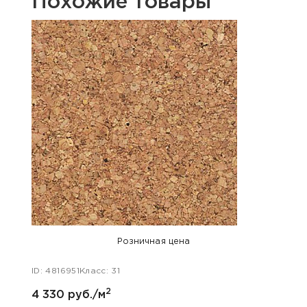
Похожие товары
Розничная цена
ID: 4816951
Класс: 31
ID: 48
2
4 330 руб./м
5 800