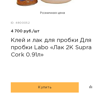
Розничная цена
ID: 4800052
ID: 48
4 700 руб./шт
254 р
Клей и лак для пробки Для
Пли
пробки Labo «Лак 2K Supra
Cork 0.91л»
Купить