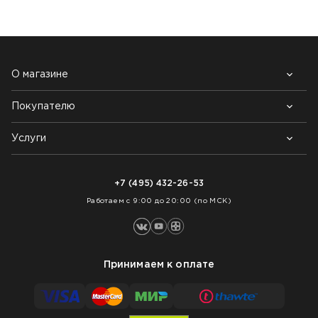
О магазине
Покупателю
Почему выбирают нас
Контакты
Блог
Услуги
Возврат товара
Как заказать
Доставка
Нарезка покрытий
Оплата
+7 (495) 432-26-53
Укладка покрытий
Работаем с 9:00 до 20:00 (по МСК)
Принимаем к оплате