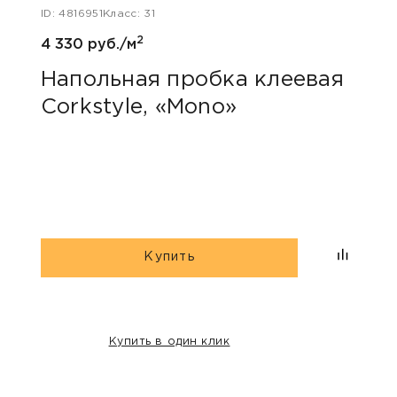
ID: 4816951
Класс: 31
ID: 48
2
4 330 руб./м
5 800
Напольная пробка клеевая
Нап
Corkstyle, «Mono»
Wic
Купить
Купить в один клик
НАШИ КЛИЕНТЫ: