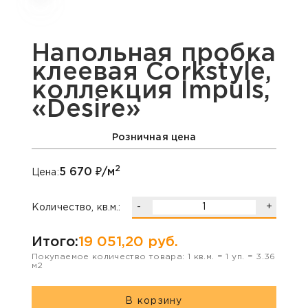
Напольная пробка
клеевая Corkstyle,
коллекция Impuls,
«Desire»
Розничная цена
2
5 670
₽/м
Цена:
-
+
Количество, кв.м.:
Итого:
19 051,20
руб.
Покупаемое количество товара:
1
кв.м. =
1
уп. =
3.36
м2
В корзину