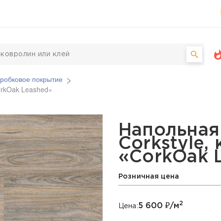
робковое покрытие
orkOak Leashed»
евая Corkstyle, коллек
Напольная
Corkstyle,
«CorkOak 
Розничная цена
2
5 600
₽/м
Цена: