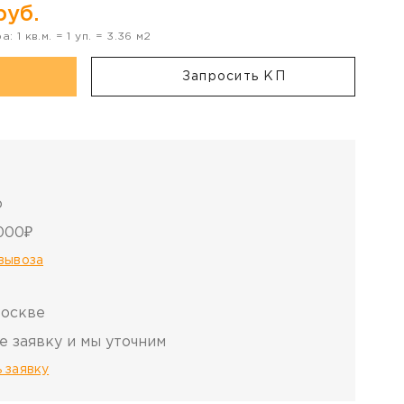
уб.
ра:
1
кв.м. =
1
уп. =
3.36
м2
Запросить КП
о
000₽
овывоза
Москве
е заявку и мы уточним
 заявку