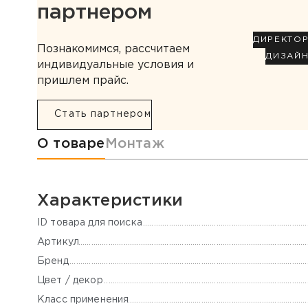
партнером
ДИРЕКТО
Познакомимся, рассчитаем
ДИЗАЙ
индивидуальные условия и
пришлем прайс.
Стать партнером
Информация о товаре
О товаре
Монтаж
Характеристики
ID товара для поиска
Артикул
Бренд
Цвет / декор
Класс применения