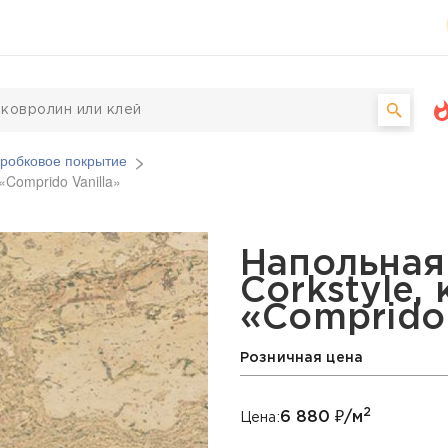
робковое покрытие
«Comprido Vanilla»
евая Corkstyle, коллекц
Напольная
Corkstyle,
«Comprido 
Розничная цена
2
6 880
₽/м
Цена: