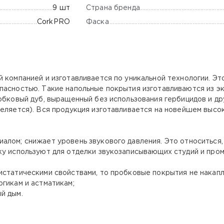
Страна бренда
9 шт
Фаска
CorkPRO
 компанией и изготавливается по уникальной технологии. Э
пасностью. Такие напольные покрытия изготавливаются из эк
обковый дуб, выращенный без использования гербицидов и др
деляется). Вся продукция изготавливается на новейшем выс
лом; снижает уровень звукового давления. Это относиться, 
ку используют для отделки звукозаписывающих студий и пр
статическими свойствами, то пробковые покрытия не накапли
гикам и астматикам;
й дым.