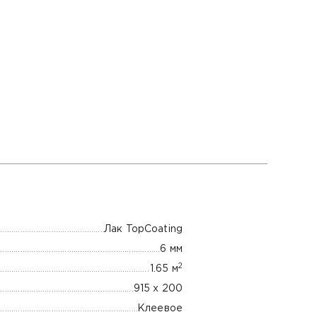
Лак TopCoating
6 мм
2
1.65 м
915 x 200
Клеевое