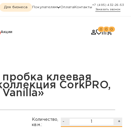
+7 (495) 432-26-53
Для бизнеса
Покупателям
Оплата
Контакты
Заказать звонок
0
0
0
Акции
ия CorkPRO, «Comprido V
 пробка клеевая
 коллекция CorkPRO,
Vanilla»
Количество,
-
+
кв.м.: