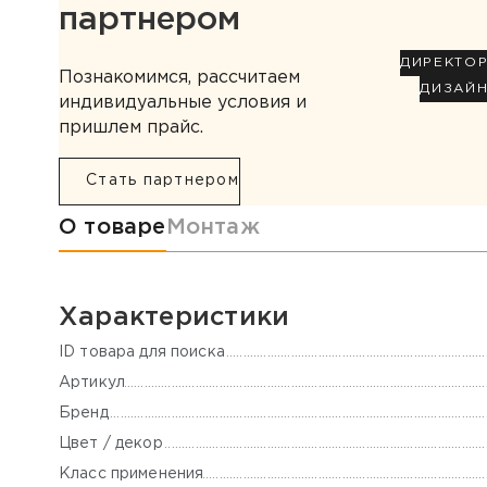
партнером
ДИРЕКТО
Познакомимся, рассчитаем
ДИЗАЙ
индивидуальные условия и
пришлем прайс.
Стать партнером
Информация о товаре
О товаре
Монтаж
Характеристики
ID товара для поиска
Артикул
Бренд
Цвет / декор
Класс применения