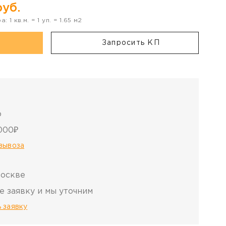
уб.
ра:
1
кв.м. =
1
уп. =
1.65
м2
Запросить КП
о
000₽
овывоза
Москве
е заявку и мы уточним
 заявку