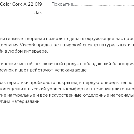
Покрытие
 Color Cork A 22 019
Лак
дивительные творения позволят сделать окружающее вас прос
компания Viscork предлагает широкий спектр натуральных и 
н в любом интерьере.
гически чистый, нетоксичный продукт, обладающий благопр
рисунок и цвет действуют успокаивающе.
актеристики пробкового покрытия, в первую очередь тепло 
помещении и высокий уровень комфорта в течении длительног
ие натуральные и все искусственные отделочные материалы,
угими материалами.