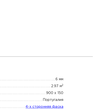
6 мм
2
2.97 м
900 х 150
Португалия
4-х сторонняя фаска