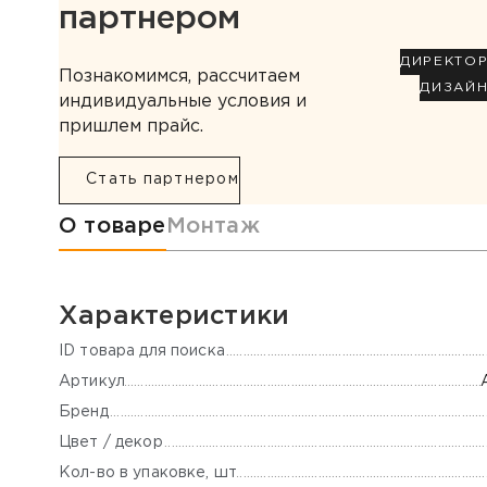
партнером
ДИРЕКТО
Познакомимся, рассчитаем
ДИЗАЙ
индивидуальные условия и
пришлем прайс.
Стать партнером
Информация о товаре
О товаре
Монтаж
Характеристики
ID товара для поиска
Артикул
Бренд
Цвет / декор
Кол-во в упаковке, шт