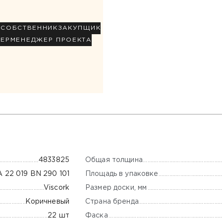
Р
СОБСТВЕННИК
ЗАКУПЩИК
НЕР
МЕНЕДЖЕР ПРОЕКТА
Общая толщина
4833825
Площадь в упаковке
A 22 019 BN 290 101
Размер доски, мм
Viscork
Страна бренда
Коричневый
Фаска
22 шт