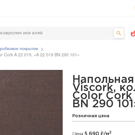
робковое покрытие
or Cork A 22 019, «A 22 019 BN 290 101»
вая Viscork, коллекция 
Напольная
Viscork, к
Color Cork
BN 290 101
Розничная цена
2
5 690
₽/м
Цена: