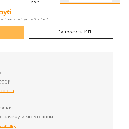
кв.м.:
руб.
ра:
1
кв.м. =
1
уп. =
2.97
м2
Запросить КП
о
000₽
овывоза
Москве
е заявку и мы уточним
 заявку