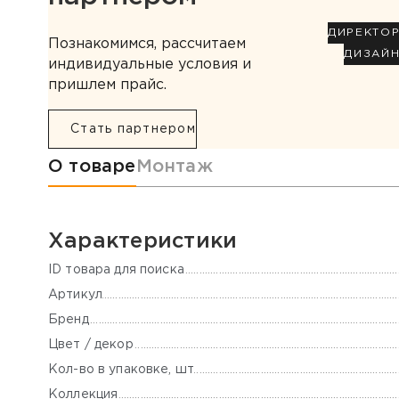
ДИРЕКТО
Познакомимся, рассчитаем
ДИЗАЙ
индивидуальные условия и
пришлем прайс.
Стать партнером
Информация о товаре
О товаре
Монтаж
Характеристики
ID товара для поиска
Артикул
Бренд
Цвет / декор
Кол-во в упаковке, шт
Коллекция