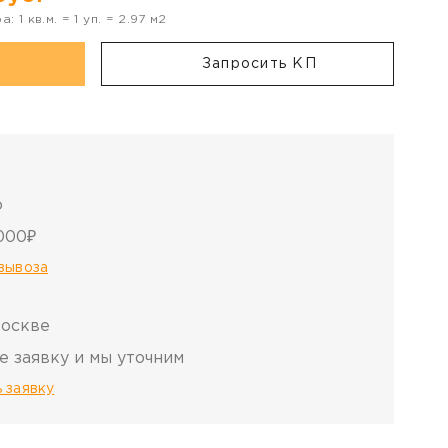
ра:
1
кв.м. =
1
уп. =
2.97
м2
Запросить КП
о
000₽
овывоза
Москве
е заявку и мы уточним
 заявку