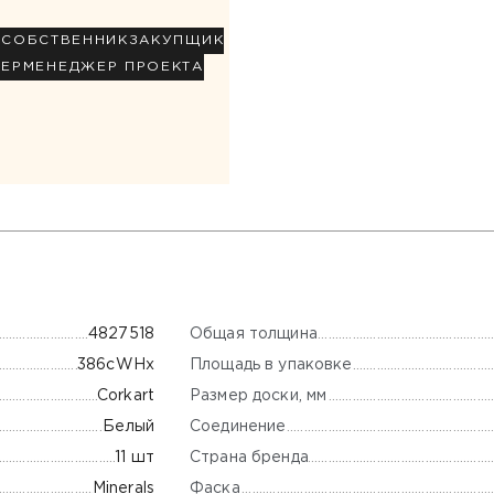
Р
СОБСТВЕННИК
ЗАКУПЩИК
НЕР
МЕНЕДЖЕР ПРОЕКТА
Общая толщина
4827518
Площадь в упаковке
386сWHx
Размер доски, мм
Corkart
Соединение
Белый
Страна бренда
11 шт
Фаска
Minerals