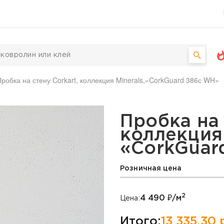
Пробка на стену Corkart, коллекция Minerals,«CorkGuard 386с WH»
art, коллекция Minerals
Пробка на 
коллекция 
«CorkGuar
Розничная цена
2
4 490
₽/м
Цена:
Итого:
13 335,30
р