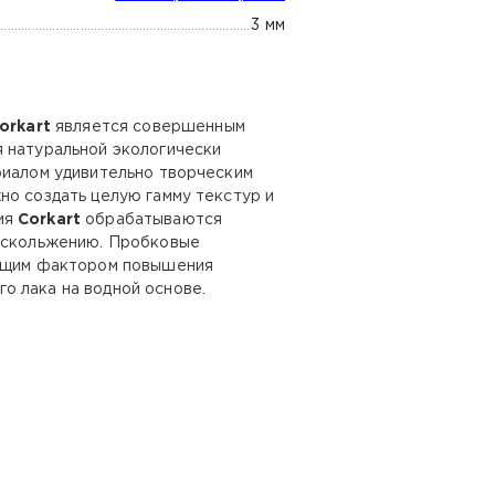
3 мм
orkart
является совершенным
я натуральной экологически
риалом удивительно творческим
но создать целую гамму текстур и
ия
Corkart
обрабатываются
и скольжению. Пробковые
яющим фактором повышения
о лака на водной основе.