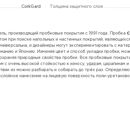
Толщина защитного слоя
СorkGard
ель, производящий пробковые покрытия с 1991 года. Пробка
C
том при поиске напольных и настенных покрытий, являющихс
универсальна, и дизайнеры могут экспериментировать с мате
манию и Японию. Изменяя цвет и способ укладки пробки, мож
сохраняя природные свойства пробки. Все пробковые покрыт
 с очень высокой стойкостью к износу, ударам, царапинам 
ствии их можно разбирать и собирать до трёх раз. Определ
слойное нанесение на лицевую поверхность поли-уретановог