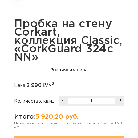
Пробка на стену
Corkart,
коллекция Classic,
«CorkGuard 324c
NN»
Розничная цена
2
2 990
₽/м
Цена:
-
+
Количество, кв.м.:
Итого:
5 920,20
руб.
Покупаемое количество товара:
1
кв.м. =
1
уп. =
1.98
м2