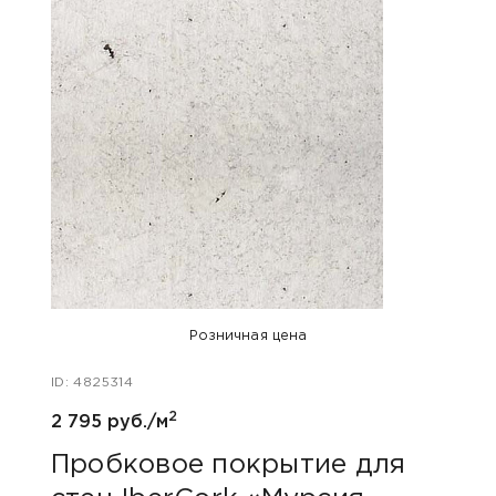
Розничная цена
ID: 4825314
ID: 48
2
2 795 руб./м
3 190
Пробковое покрытие для
Про