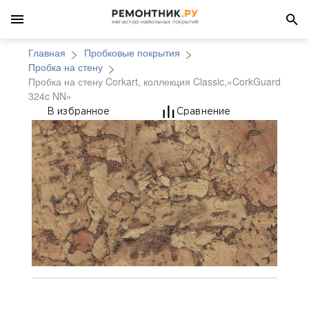
Главная
Пробковые покрытия
Пробка на стену
Пробка на стену Corkart, коллекция Classic,«CorkGuard
324c NN»
Пробка на стену Corka
В избранное
Сравнение