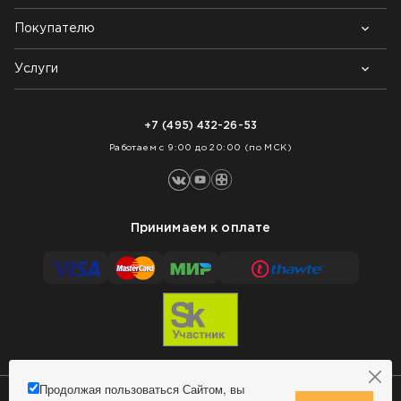
Покупателю
Почему выбирают нас
Контакты
Блог
Услуги
Возврат товара
Как заказать
Доставка
Нарезка покрытий
Оплата
+7 (495) 432-26-53
Укладка покрытий
Работаем с 9:00 до 20:00 (по МСК)
Принимаем к оплате
Продолжая пользоваться Сайтом, вы