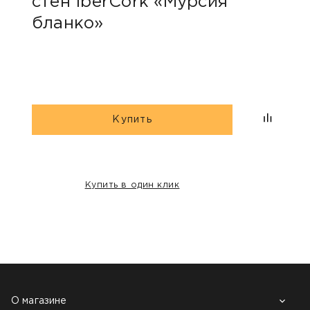
стен IberCork «Мурсия
стен Corkart «Co
бланко»
324
Купить
Купить в один клик
НАШИ КЛИЕНТЫ:
О магазине