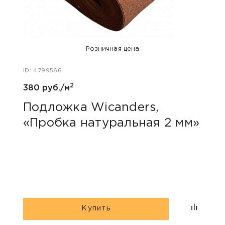
Розничная цена
ID: 4799566
ID: 479
2
380 руб./м
70 ру
Подложка Wicanders,
Под
«Пробка натуральная 2 мм»
3 м
Купить