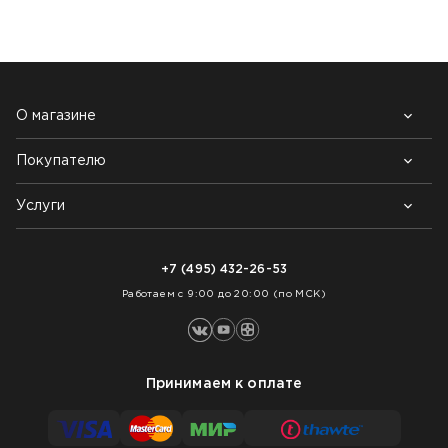
О магазине
Покупателю
Почему выбирают нас
Контакты
Блог
Услуги
Возврат товара
Как заказать
Доставка
Нарезка покрытий
Оплата
+7 (495) 432-26-53
Укладка покрытий
Работаем с 9:00 до 20:00 (по МСК)
Принимаем к оплате