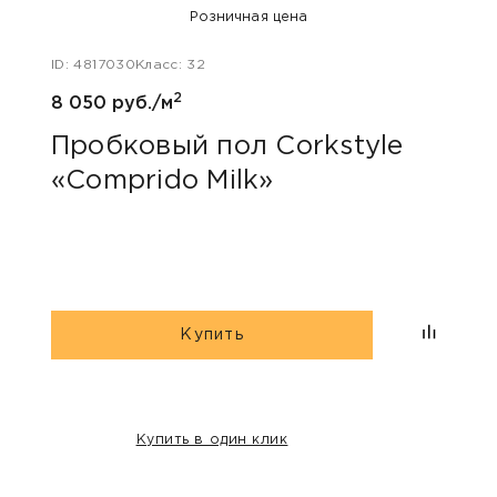
Розничная цена
ID: 4817030
Класс: 32
ID: 48
2
8 050 руб./м
5 126
Пробковый пол Corkstyle
Про
«Comprido Milk»
«Са
Купить
Купить в один клик
НАШИ КЛИЕНТЫ: