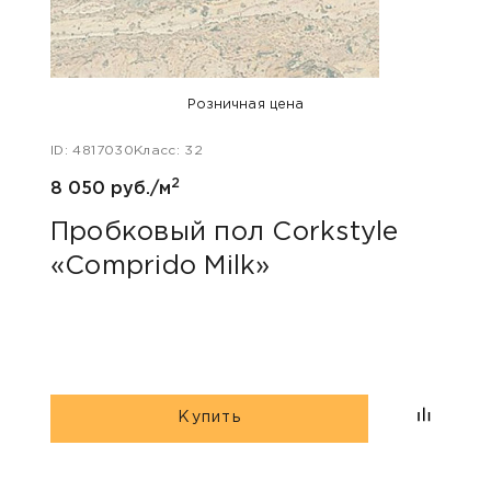
Розничная цена
ID: 4817030
Класс: 32
ID: 48
2
8 050 руб./м
5 126
Пробковый пол Corkstyle
Про
«Comprido Milk»
«Са
Купить