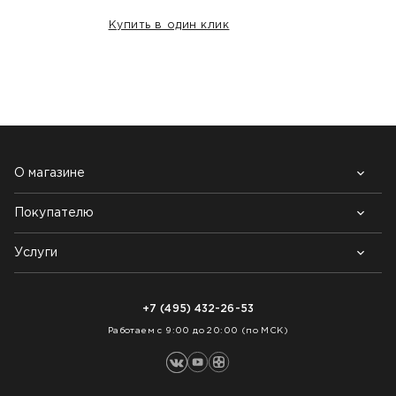
Купить в один клик
НАШИ КЛИЕНТЫ:
О магазине
Покупателю
Почему выбирают нас
Контакты
Блог
Услуги
Возврат товара
Как заказать
Доставка
Нарезка покрытий
Оплата
+7 (495) 432-26-53
Укладка покрытий
Работаем с 9:00 до 20:00 (по МСК)