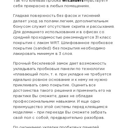
Так что клеевая пробка
Wicanders
«чувствует»
себя прекрасно в любых помещениях.
Гладкая поверхность без фасок и тиснений
делает уход за полами легким, дополнительным
бонусом служит отсутствие скрипа и рассыхания.
Для домашнего использования и в офисах со
средней проходимостью рекомендуется 31 класс
покрытия с лаком WRT. Шлифованное пробковое
покрытие (sanded) без покрытия необходимо
лакировать минимум в 3 слоя.
Прочный бесклеевой замок дает возможность
укладывать пробковые панели по технологии
«плавающий пол», т. е. при укладке не требуется
идеально ровное основание и к нему не нужно
приклеивать само покрытие. Оценить все
достоинства такого решения и применить его на
практике Вы сможете, даже не обладая
профессиональными навыками. И еще одно
преимущество этой системы перед клеящимся
моделями – при переезде Вы сможете забрать
свой пол с собой, предварительно разобрав.
По окончанию укладки пробковых панелей