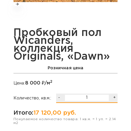
Пробковый пол
Wicanders,
коллекция
Originals, «Dawn»
Розничная цена
2
8 000
₽/м
Цена:
-
+
Количество, кв.м.:
Итого:
17 120,00
руб.
Покупаемое количество товара:
1
кв.м. =
1
уп. =
2.14
м2