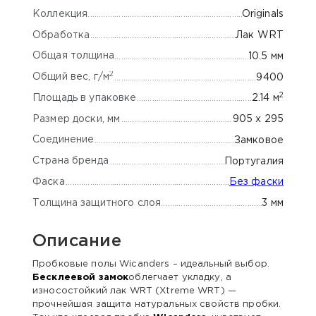
Коллекция
Originals
Обработка
Лак WRT
Общая толщина
10.5 мм
2
Общий вес, г/м
9400
2
Площадь в упаковке
2.14 м
Размер доски, мм
905 x 295
Соединение
Замковое
Страна бренда
Португалия
Фаска
Без фаски
Толщина защитного слоя
3 мм
Описание
Пробковые полы Wicanders – идеальный выбор.
Бесклеевой замок
облегчает укладку, а
износостойкий лак WRT (Xtreme WRT) —
прочнейшая защита натуральных свойств пробки.