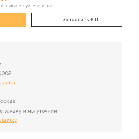
ра:
1
кв.м. =
1
уп. =
2.09
м2
Запросить КП
о
000₽
овывоза
Москве
е заявку и мы уточним
 заявку