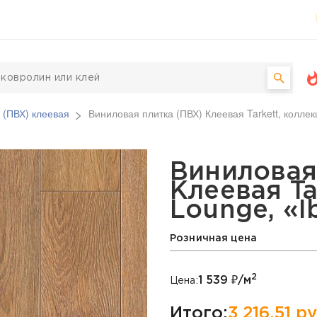
 (ПВХ) клеевая
Виниловая плитка (ПВХ) Клеевая Tarkett, коллек
Х) Клеевая Tarkett, кол
Виниловая
Клеевая Ta
Lounge, «I
Розничная цена
2
1 539
₽/м
Цена:
Итого:
3 216,51
ру