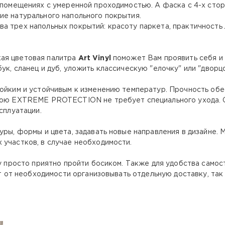
 помещениях с умеренной проходимостью. А фаска с 4-х стор
ие натурального напольного покрытия.
а трех напольных покрытий: красоту паркета, практичность 
ая цветовая палитра
Art Vinyl
поможет Вам проявить себя и 
ук, сланец и дуб, уложить классическую "елочку" или "дворц
ойким и устойчивым к изменению температур. Прочность об
слою EXTREME PROTECTION не требует специального ухода. 
сплуатации.
ры, формы и цвета, задавать новые направления в дизайне.
 участков, в случае необходимости.
у просто приятно пройти босиком. Также для удобства само
яет от необходимости организовывать отдельную доставку, та