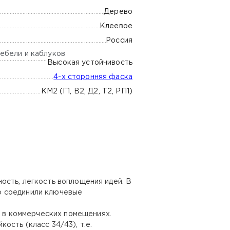
Дерево
Клеевое
Россия
ебели и каблуков
Высокая устойчивость
4-х сторонняя фаска
КМ2 (Г1, В2, Д2, Т2, РП1)
ость, легкость воплощения идей. В
о соединили ключевые
и в коммерческих помещениях.
сть (класс 34/43), т.е.