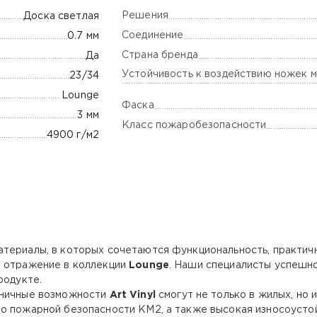
Решения
Доска светлая
Соединение
0.7 мм
Страна бренда
Да
Устойчивость к воздействию ножек м
23/34
Lounge
Фаска
3 мм
Класс пожаробезопасности
4900 г/м2
териалы, в которых сочетаются функциональность, практичн
е отражение в коллекции
Lounge
. Наши специалисты успешн
родукте.
аничные возможности
Art Vinyl
смогут не только в жилых, но 
 пожарной безопасности КМ2, а также высокая износоустойко