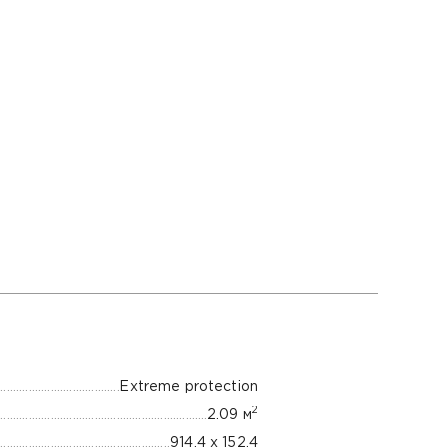
Extreme protection
2
2.09 м
914.4 х 152.4