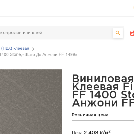
 (ПВХ) клеевая
 1400 Stone,«Шато Де Анжони FF-1499»
Х) Клеевая FineFloor, 
Виниловая
Клеевая Fi
FF 1400 S
Анжони FF
Розничная цена
2
2 408
₽/м
Цена: