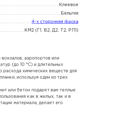
Клеевое
Бельгия
4-х сторонняя фаска
КМ2 (Г1, В2, Д2, Т2, РП1)
 вокзалов, аэропортов или
тур (до 10 °С) и длительных
ю расхода химических веществ для
ланки, используя один из трех
ит или бетон подарят вам теплые
пользования как в жилых, так и в
тации материала, делает его