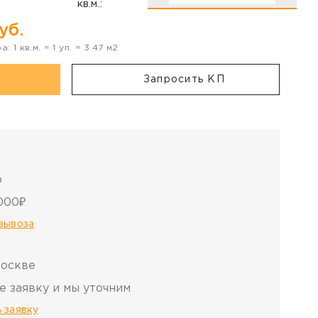
кв.м.:
уб.
ра:
1
кв.м. =
1
уп. =
3.47
м2
Запросить КП
о
000₽
овывоза
Москве
е заявку и мы уточним
 заявку