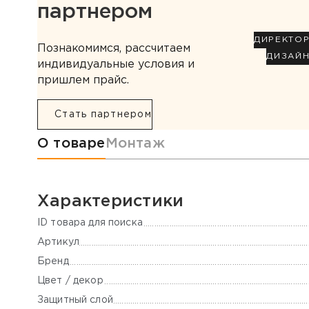
партнером
ДИРЕКТО
Познакомимся, рассчитаем
ДИЗАЙ
индивидуальные условия и
пришлем прайс.
Стать партнером
Информация о товаре
О товаре
Монтаж
Характеристики
ID товара для поиска
Артикул
Бренд
Цвет / декор
Защитный слой