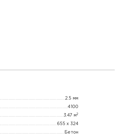
2.5 мм
4100
2
3.47 м
655 х 324
Бетон