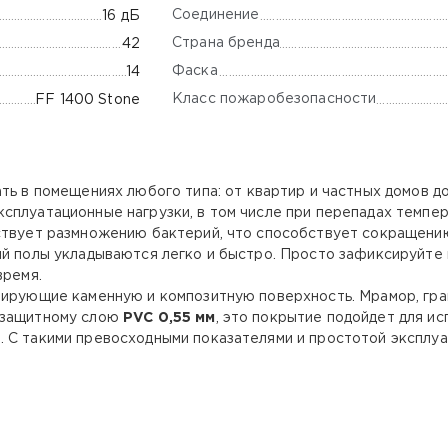
Соединение
16 дБ
Страна бренда
42
Фаска
14
Класс пожаробезопасности
FF 1400 Stone
ь в помещениях любого типа: от квартир и частных домов до
плуатационные нагрузки, в том числе при перепадах темпера
тствует размножению бактерий, что способствует сокращени
й полы укладываются легко и быстро. Просто зафиксируйте п
время.
ирующие каменную и композитную поверхность. Мрамор, гран
 защитному слою
PVC 0,55 мм
, это покрытие подойдет для ис
 С такими превосходными показателями и простотой эксплуа