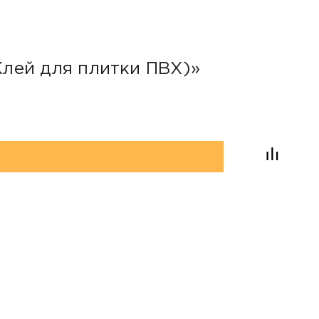
ID: 485
989 р
(Клей для плитки ПВХ)»
Кле