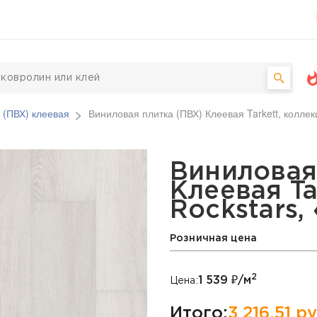
 (ПВХ) клеевая
Виниловая плитка (ПВХ) Клеевая Tarkett, коллек
Х) Клеевая Tarkett, кол
Виниловая
Клеевая Ta
Rockstars,
Розничная цена
2
1 539
₽/м
Цена:
Итого:
3 216,51
ру