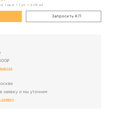
ра:
1
кв.м. =
1
уп. =
2.09
м2
Запросить КП
о
000₽
овывоза
Москве
е заявку и мы уточним
 заявку