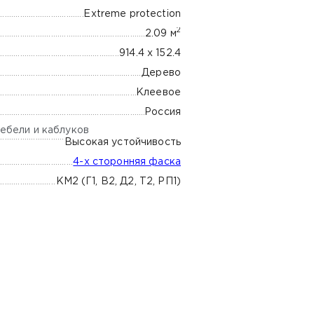
Extreme protection
2
2.09 м
914.4 х 152.4
Дерево
Клеевое
Россия
ебели и каблуков
Высокая устойчивость
4-х сторонняя фаска
КМ2 (Г1, В2, Д2, Т2, РП1)