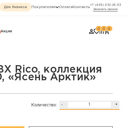
+7 (495) 432-26-53
Для бизнеса
Покупателям
Оплата
Контакты
Заказать звонок
0
0
0
Акции
сень Арктик»
ВХ Rico, коллекция
0, «Ясень Арктик»
-
+
Количество: