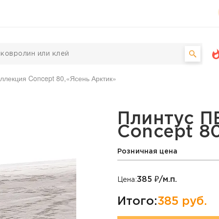
оллекция Concept 80,«Ясень Арктик»
ллекция Concept 80, «Я
Плинтус П
Concept 8
Розничная цена
385
₽/м.п.
Цена:
Итого:
385
руб.