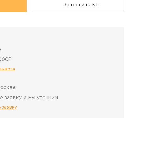
Запросить КП
о
000₽
овывоза
Москве
е заявку и мы уточним
 заявку