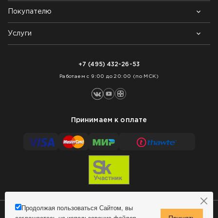
Покупателю
Почему выбирают нас
Контакты
Блог
Услуги
Возврат товара
Как заказать
Доставка
Нарезка покрытий
Оплата
+7 (495) 432-26-53
Укладка покрытий
Работаем с 9:00 до 20:00 (по МСК)
Принимаем к оплате
Продолжая пользоваться Сайтом, вы
соглашаетесь на использование файлов