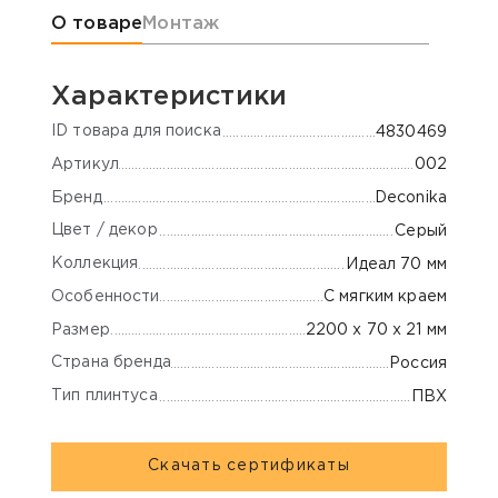
Информация о товаре
О товаре
Монтаж
Характеристики
ID товара для поиска
4830469
Артикул
002
Бренд
Deconika
Цвет / декор
Серый
Коллекция
Идеал 70 мм
Особенности
С мягким краем
Размер
2200 х 70 х 21 мм
Страна бренда
Россия
Тип плинтуса
ПВХ
Скачать сертификаты