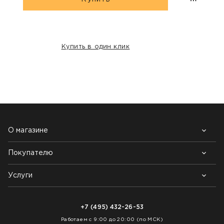
Купить в один клик
НАШИ КЛИЕНТЫ:
О магазине
Покупателю
Почему выбирают нас
Контакты
Блог
Услуги
Возврат товара
Как заказать
Доставка
Нарезка покрытий
Оплата
+7 (495) 432-26-53
Укладка покрытий
Работаем с 9:00 до 20:00 (по МСК)