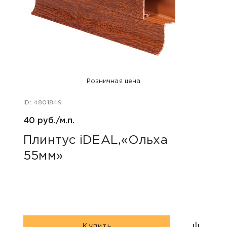
Розничная цена
ID: 4801849
ID: 48
40 руб./м.п.
40 ру
Плинтус iDEAL,«Ольха
Пли
55мм»
коф
Купить