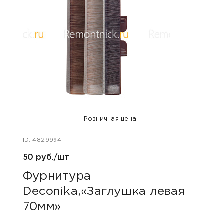
Розничная цена
ID: 4829994
ID: 48
50 руб./шт
50 р
Фурнитура
Фу
Deconika,«Заглушка левая
Dec
70мм»
70