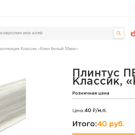
 коллекция Классик,«Клен белый 55мм»
коллекция Классик, «Кл
Плинтус П
Классик, 
Розничная цена
40
₽/м.п.
Цена:
Итого:
40
руб.