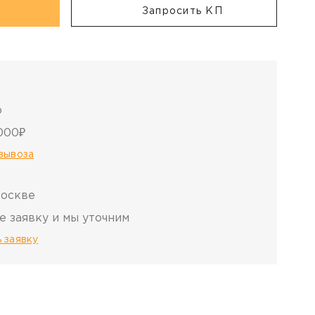
Запросить КП
о
000₽
овывоза
Москве
е заявку и мы уточним
 заявку