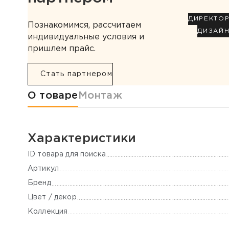
ДИРЕКТО
Познакомимся, рассчитаем
ДИЗАЙ
индивидуальные условия и
пришлем прайс.
Стать партнером
Информация о товаре
О товаре
Монтаж
Характеристики
ID товара для поиска
Артикул
Бренд
Цвет / декор
Коллекция