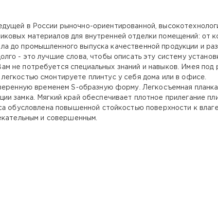
едущей в России рыночно-ориентированной, высокотехнологи
тиковых материалов для внутренней отделки помещений: от 
ела до промышленного выпуска качественной продукции и ра
долго - это лучшие слова, чтобы описать эту систему установ
ам не потребуется специальных знаний и навыков. Имея под
 легкостью смонтируете плинтус у себя дома или в офисе.
оверенную временем S-образную форму. Легкосъемная планк
и замка. Мягкий край обеспечивает плотное прилегание пли
са обусловлена повышенной стойкостью поверхности к влаге,
екательным и совершенным.