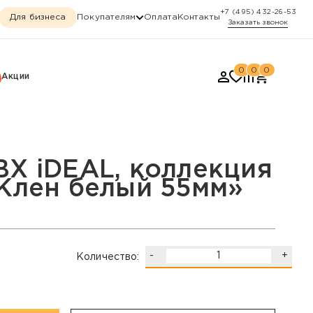
+7 (495) 432-26-53
Для бизнеса
Покупателям
Оплата
Контакты
Заказать звонок
0
0
0
Акции
ен белый 55мм»
ВХ iDEAL, коллекция
«Клен белый 55мм»
-
+
Количество: