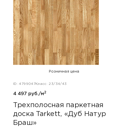
Розничная цена
ID: 4799047
Класс: 23/34/43
ID: 47
2
4 497 руб./м
4 668
Трехполосная паркетная
Тре
доска Tarkett, «Дуб Натур
дос
Браш»