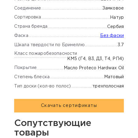
Соединение
Замковое
Сортировка
Натур
Страна бренда
Сербия
Фаска
Без фаски
Шкала твердости по Бринеллю
3.7
Класс пожаробезопасности
КМ5 (Г4, В3, Д3, Т4, РП4)
Покрытие
Масло Proteco Hardwax Oil
Степень блеска
Матовый
Тип доски (кол-во полос)
трехполосная
Скачать сертификаты
Сопутствующие
товары