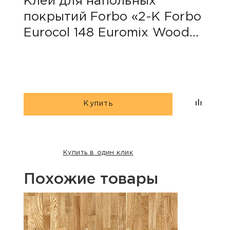
Клей для напольных
Пли
покрытий Forbo «2-К Forbo
P08
Eurocol 148 Euromix Wood
(Для паркета)»
Купить
Купить в один клик
Похожие товары