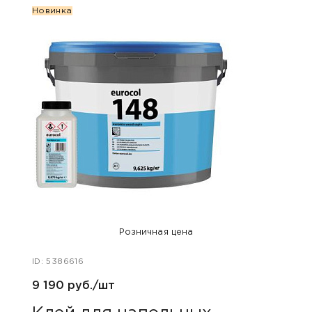
Новинка
Розничная цена
ID: 5386616
ID: 49
9 190 руб./шт
970 р