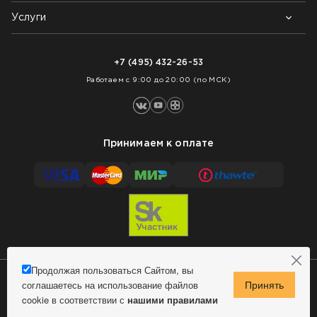
Контакты
Блог
Услуги
Возврат товара
Как заказать
Доставка
Нарезка покрытий
Оплата
+7 (495) 432-26-53
Укладка покрытий
Работаем с 9:00 до 20:00 (по МСК)
Принимаем к оплате
Продолжая пользоваться Сайтом, вы
соглашаетесь на использование файлов
Сделано в MindMachine
© 2009 - 2026 Remontnick.ru.
cookie в соответствии с
нашими правилами
Политика конфиденциальности