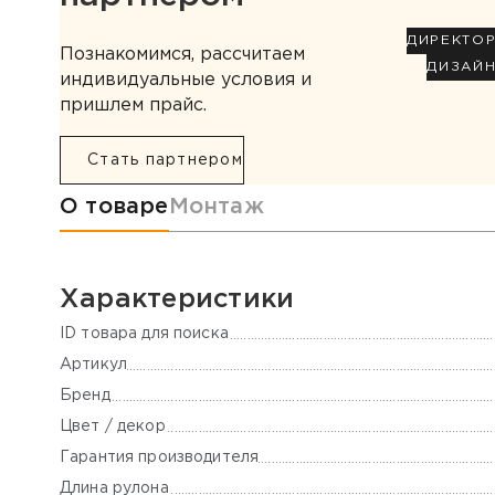
ДИРЕКТО
Познакомимся, рассчитаем
ДИЗАЙ
индивидуальные условия и
пришлем прайс.
Стать партнером
Информация о товаре
О товаре
Монтаж
Характеристики
ID товара для поиска
Артикул
Бренд
Цвет / декор
Гарантия производителя
Длина рулона