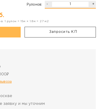
-
+
Рулонов:
б.
ра:
1
рулон
=
15
м ×
1.8
м =
27
м2
Запросить КП
о
000₽
овывоза
Москве
е заявку и мы уточним