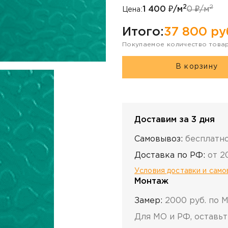
2
2
1 400
₽/м
0
₽/м
Цена:
Итого:
37 800
ру
Покупаемое количество това
В корзину
Доставим за 3 дня
Самовывоз:
бесплатн
Доставка по РФ:
от 2
Условия доставки и сам
Монтаж
Замер:
2000 руб. по 
Для МО и РФ, оставьт