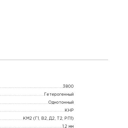
3800
Гетерогенный
Однотонный
КНР
КМ2 (Г1, В2, Д2, Т2, РП1)
1.2 мм