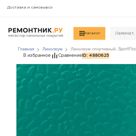
Доставка и самовывоз
Каталог
Главная
Линолеум
Линолеум спортивный, SportFloo
Линолеум спортивный,
В избранное
Сравнение
ID: 4880625