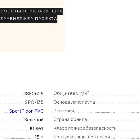
Р
СОБСТВЕННИК
ЗАКУПЩИК
НЕР
МЕНЕДЖЕР ПРОЕКТА
2
Общий вес, г/м
4880625
Основа линолеума
SFO-135
Решения
SportFloor PVC
Страна бренда
Зеленый
Класс пожаробезопасности
10 лет
Толщина защитного слоя
15 м