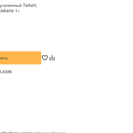
усиленный Tarkett,
Jakarta 1»
пить
н клик
а обработку персональных данных.