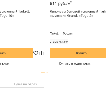
2
911 руб./м
усиленный Tarkett,
Линолеум бытовой усиленный Tarke
«Togo 10»
коллекция Grand, «Togo 2»
Tarkett
Россия
2.5М
3М
3.5М
пить
Купить
н клик
Купить в один клик
Цена на отрез