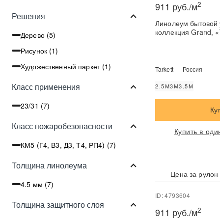
2
911 руб./м
Решения
Линолеум бытовой 
коллекция Grand, 
Дерево (
5
)
Рисунок (
1
)
Художественный паркет (
1
)
Tarkett
Россия
Класс применения
2.5М
3М
3.5М
23/31 (
7
)
Ку
Класс пожаробезопасности
Купить в оди
КМ5 (Г4, В3, Д3, Т4, РП4) (
7
)
Толщина линолеума
Цена за рулон
4.5 мм (
7
)
ID: 4793604
Толщина защитного слоя
2
911 руб./м