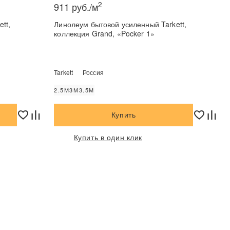
2
911 руб./м
tt,
Линолеум бытовой усиленный Tarkett,
коллекция Grand, «Pocker 1»
Tarkett
Россия
2.5М
3М
3.5М
Купить
Купить в один клик