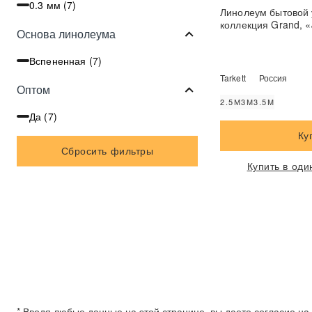
0.3 мм (
7
)
Линолеум бытовой 
коллекция Grand, «
Основа линолеума
Вспененная (
7
)
Tarkett
Россия
Оптом
2.5М
3М
3.5М
Да (
7
)
Ку
Сбросить фильтры
Купить в оди
* Вводя любые данные на этой странице, вы даете согласие н