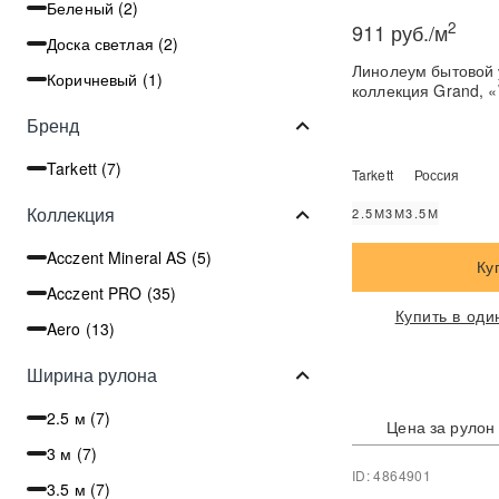
Беленый (
2
)
2
911 руб./м
Доска светлая (
2
)
Линолеум бытовой 
Коричневый (
1
)
коллекция Grand, «
Бренд
Tarkett (
7
)
Tarkett
Россия
Коллекция
2.5М
3М
3.5М
Acczent Mineral AS (
5
)
Ку
Acczent PRO (
35
)
Купить в оди
Aero (
13
)
Ширина рулона
2.5 м (
7
)
Цена за рулон
3 м (
7
)
ID: 4864901
3.5 м (
7
)