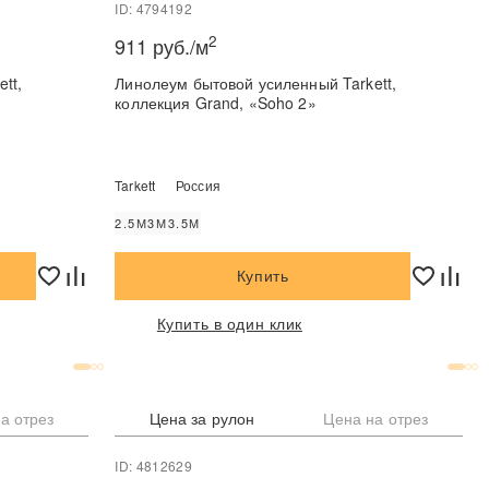
ID: 4794192
2
911 руб./м
tt,
Линолеум бытовой усиленный Tarkett,
коллекция Grand, «Soho 2»
Tarkett
Россия
2.5М
3М
3.5М
Купить
Купить в один клик
а отрез
Цена за рулон
Цена на отрез
ID: 4812629