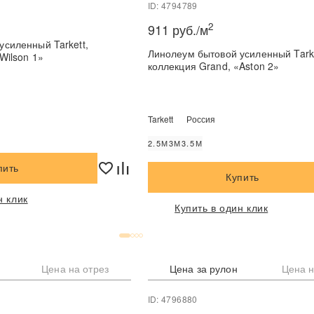
ID: 4794789
2
911 руб./м
усиленный Tarkett,
Линолеум бытовой усиленный Tarke
Wilson 1»
коллекция Grand, «Aston 2»
Tarkett
Россия
2.5М
3М
3.5М
пить
Купить
н клик
Купить в один клик
Цена на отрез
Цена за рулон
Цена н
ID: 4796880