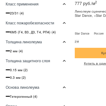
2
777 руб./м
Класс применения
Линолеум сценический St
23/31 (
4
)
Star Dance, «Star D
Класс пожаробезопасности
КМ5 (Г4, В3, Д3, Т4, РП4) (
4
)
Star Dance
Россия
Толщина линолеума
2М
2 мм (
4
)
Ку
Толщина защитного слоя
Купить в оди
0.15 мм (
2
)
0.3 мм (
2
)
Основа линолеума
Гетерогенный (
4
)