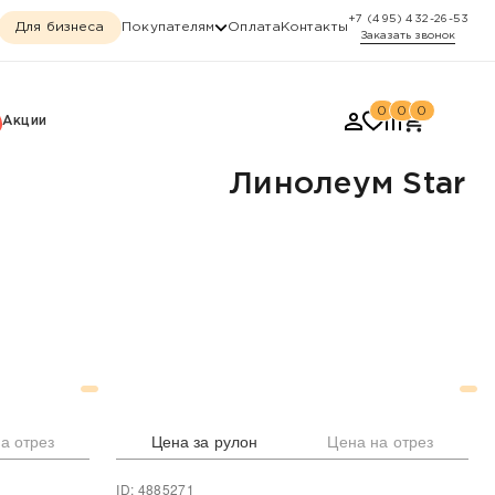
+7 (495) 432-26-53
Для бизнеса
Покупателям
Оплата
Контакты
Заказать звонок
0
0
0
Акции
Линолеум Star
а отрез
Цена за рулон
Цена на отрез
ID: 4885271