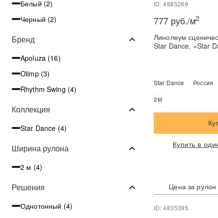
Белый (
2
)
ID: 4885268
2
Черный (
2
)
777 руб./м
Линолеум сценический St
Бренд
Star Dance, «Star 
Apoluza (
16
)
Olimp (
3
)
Star Dance
Россия
Rhythm Swing (
4
)
2М
Коллекция
Ку
Star Dance (
4
)
Купить в оди
Ширина рулона
2 м (
4
)
Цена за рулон
Решения
Однотонный (
4
)
ID: 4835395