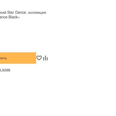
ar Dance, коллекция
ance Black»
пить
н клик