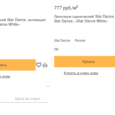
2
777 руб./м
Линолеум сценический Star Dance, коллекци
ar Dance, коллекция
Star Dance, «Star Dance White»
Dance White»
Star Dance
Россия
2М
Купить
пить
Купить в один клик
н клик
Цена на отрез