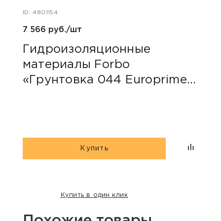
ID: 4801154
ID: 48
7 566 руб./шт
40 ру
Гидроизоляционные
Пли
материалы Forbo
сер
«Грунтовка 044 Europrimer
Multi»
Купить
Купить в один клик
Похожие товары