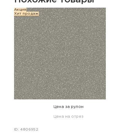
Акция
Хит п
Хит продаж
Цена за рулон
Цена на отрез
ID: 47
ID: 4806952
808 