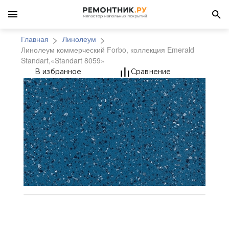
Главная
Линолеум
Линолеум коммерческий Forbo, коллекция Emerald
Standart,«Standart 8059»
Линолеум коммерчески
В избранное
Сравнение