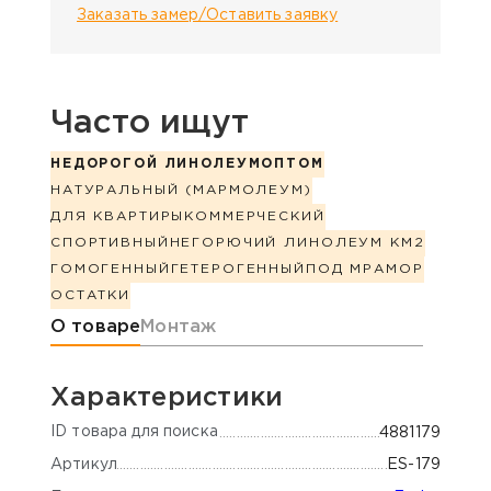
Заказать замер/Оставить заявку
Часто ищут
НЕДОРОГОЙ ЛИНОЛЕУМ
ОПТОМ
НАТУРАЛЬНЫЙ (МАРМОЛЕУМ)
ДЛЯ КВАРТИРЫ
КОММЕРЧЕСКИЙ
СПОРТИВНЫЙ
НЕГОРЮЧИЙ ЛИНОЛЕУМ КМ2
ГОМОГЕННЫЙ
ГЕТЕРОГЕННЫЙ
ПОД МРАМОР
ОСТАТКИ
Информация о товаре
О товаре
Монтаж
Характеристики
ID товара для поиска
4881179
Артикул
ES-179