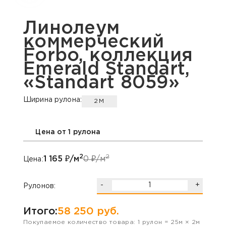
Линолеум
коммерческий
Forbo, коллекция
Emerald Standart,
«Standart 8059»
Ширина рулона:
2М
Цена от 1 рулона
2
2
1 165
₽/м
0
₽/м
Цена:
-
+
Рулонов:
Итого:
58 250
руб.
Покупаемое количество товара:
1
рулон
=
25
м ×
2
м