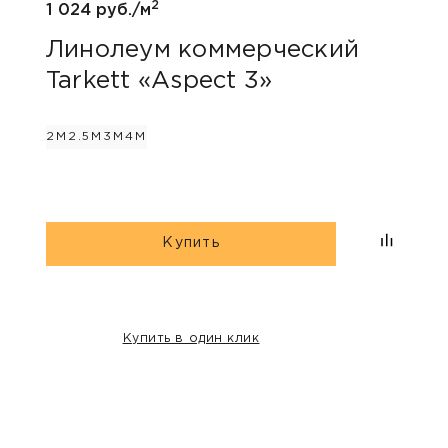
2
1 024 руб./м
Лин
Tar
Линолеум коммерческий
Tarkett «Aspect 3»
2М
2.
2М
2.5М
3М
4М
Купить
Купить в один клик
НАШИ КЛИЕНТЫ: