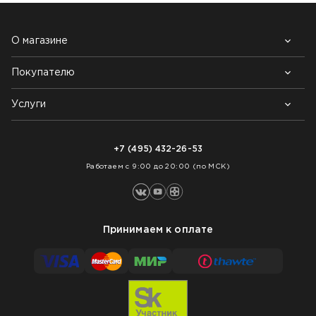
О магазине
Покупателю
Почему выбирают нас
Контакты
Блог
Услуги
Возврат товара
Как заказать
Доставка
Нарезка покрытий
Оплата
+7 (495) 432-26-53
Укладка покрытий
Работаем с 9:00 до 20:00 (по МСК)
Принимаем к оплате