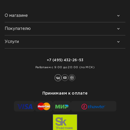
О магазине
Покупателю
Почему выбирают нас
Контакты
Блог
Услуги
Возврат товара
Как заказать
Доставка
Нарезка покрытий
Оплата
+7 (495) 432-26-53
Укладка покрытий
Работаем с 9:00 до 20:00 (по МСК)
Принимаем к оплате