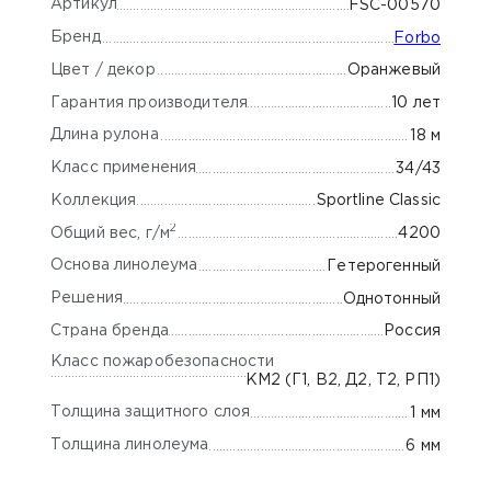
Артикул
FSC-00570
Бренд
Forbo
Цвет / декор
Оранжевый
Гарантия производителя
10 лет
Длина рулона
18 м
Класс применения
34/43
Коллекция
Sportline Classic
2
Общий вес, г/м
4200
Основа линолеума
Гетерогенный
Решения
Однотонный
Страна бренда
Россия
Класс пожаробезопасности
КМ2 (Г1, В2, Д2, Т2, РП1)
Толщина защитного слоя
1 мм
Толщина линолеума
6 мм