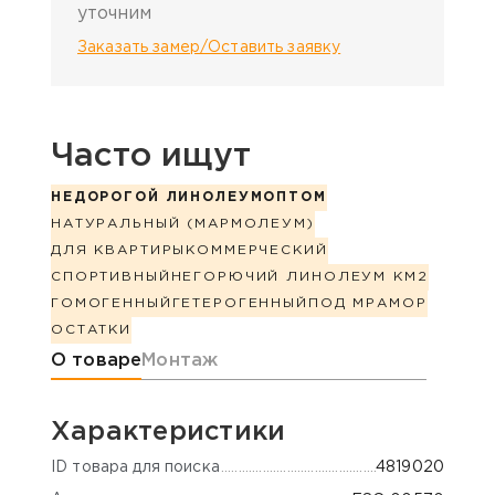
уточним
Заказать замер/Оставить заявку
Часто ищут
НЕДОРОГОЙ ЛИНОЛЕУМ
ОПТОМ
НАТУРАЛЬНЫЙ (МАРМОЛЕУМ)
ДЛЯ КВАРТИРЫ
КОММЕРЧЕСКИЙ
СПОРТИВНЫЙ
НЕГОРЮЧИЙ ЛИНОЛЕУМ КМ2
ГОМОГЕННЫЙ
ГЕТЕРОГЕННЫЙ
ПОД МРАМОР
ОСТАТКИ
Информация о товаре
О товаре
Монтаж
Характеристики
ID товара для поиска
4819020