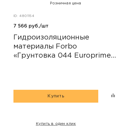
Розничная цена
ID: 4801154
ID: 48
7 566 руб./шт
40 ру
Гидроизоляционные
Пли
материалы Forbo
сер
«Грунтовка 044 Europrimer
Multi»
Купить
Купить в один клик