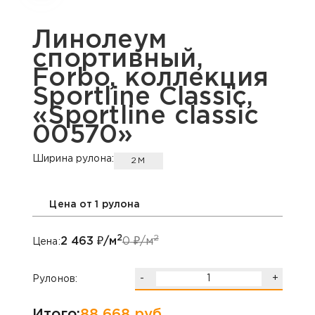
Линолеум
спортивный,
Forbo, коллекция
Sportline Classic,
«Sportline classic
00570»
Ширина рулона:
2М
Цена от 1 рулона
2
2
2 463
₽/м
0
₽/м
Цена:
-
+
Рулонов:
Итого:
88 668
руб.