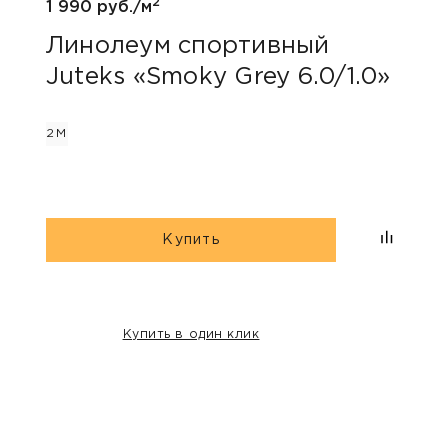
2
1 990 руб./м
1 690
Линолеум спортивный
Лин
Juteks «Smoky Grey 6.0/1.0»
Tar
2М
2М
Купить
Купить в один клик
НАШИ КЛИЕНТЫ: