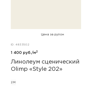
Цена за рулон
ID: 4833502
ID: 48
2
1 400 руб./м
2 600
Линолеум сценический
Лин
Olimp «Style 202»
Gra
2М
2М