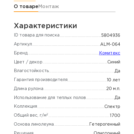
Информация о товаре
О товаре
Монтаж
Характеристики
ID товара для поиска
5804936
Артикул
ALM-064
Бренд
Комитекс
Цвет / декор
Синий
Влагостойкость
Да
Гарантия производителя
10 лет
Длина рулона
20 м.п.
Использование для теплых полов
Да
Коллекция
Спектр
2
Общий вес, г/м
1700
Основа линолеума
Гетерогенный
Решения
Однотонный