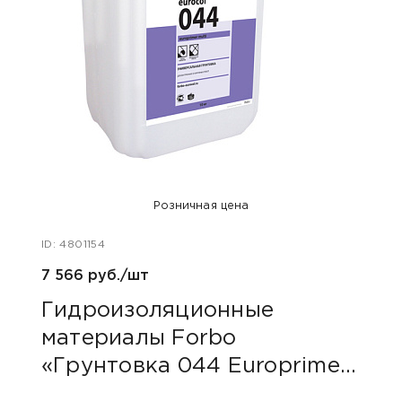
Розничная цена
ID: 4801154
ID: 48
7 566 руб./шт
40 ру
Гидроизоляционные
Пли
материалы Forbo
сер
«Грунтовка 044 Europrimer
Multi»