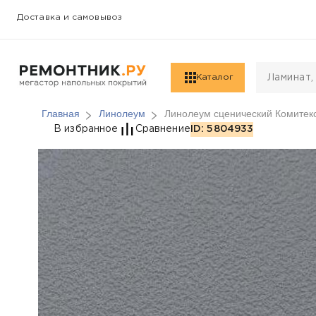
Доставка и самовывоз
Каталог
Главная
Линолеум
Линолеум сценический Комитекс
Линолеум сценически
В избранное
Сравнение
ID: 5804933