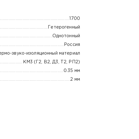
1700
Гетерогенный
Однотонный
Россия
ермо-звуко-изоляционный материал
КМ3 (Г2, В2, Д3, Т2, РП2)
0.35 мм
2 мм