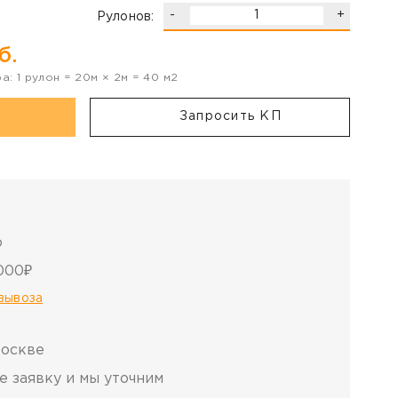
-
+
Рулонов:
б.
ра:
1
рулон
=
20
м ×
2
м =
40
м2
Запросить КП
о
000₽
овывоза
Москве
е заявку и мы уточним