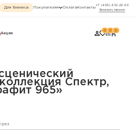
+7 (495) 432-26-53
Для бизнеса
Покупателям
Оплата
Контакты
Заказать звонок
0
0
0
Акции
Спектр, «Спектр Графит
сценический
 коллекция Спектр,
рафит 965»
трез