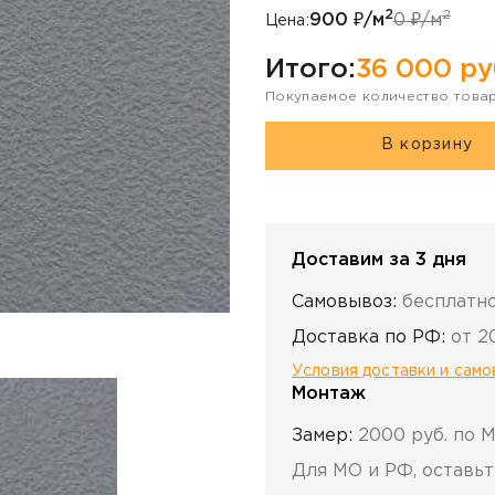
2
2
900
₽/м
0
₽/м
Цена:
Итого:
36 000
ру
Покупаемое количество това
В корзину
Доставим за 3 дня
Самовывоз:
бесплатн
Доставка по РФ:
от 2
Условия доставки и сам
Монтаж
Замер:
2000 руб. по 
Для МО и РФ, оставьт