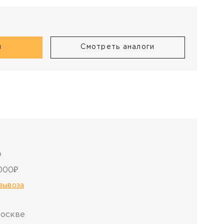
и
я
Смотреть аналоги
о
000₽
овывоза
Москве