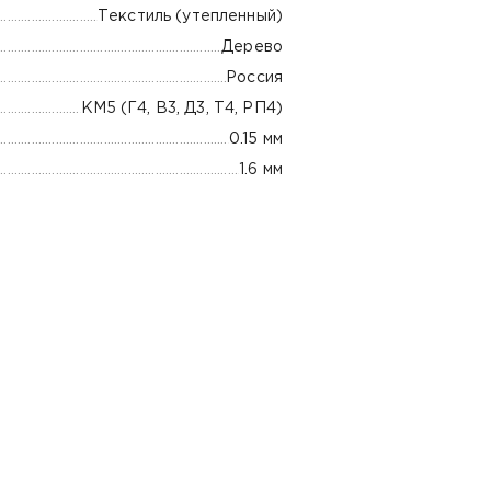
Текстиль (утепленный)
Дерево
Россия
КМ5 (Г4, В3, Д3, Т4, РП4)
0.15 мм
1.6 мм