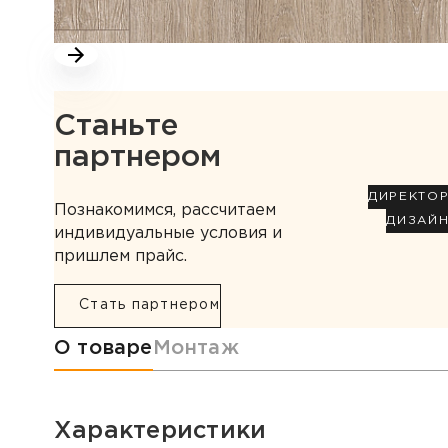
Станьте
партнером
ДИРЕКТО
Познакомимся, рассчитаем
ДИЗАЙ
индивидуальные условия и
пришлем прайс.
Стать партнером
Информация о товаре
О товаре
Монтаж
Характеристики