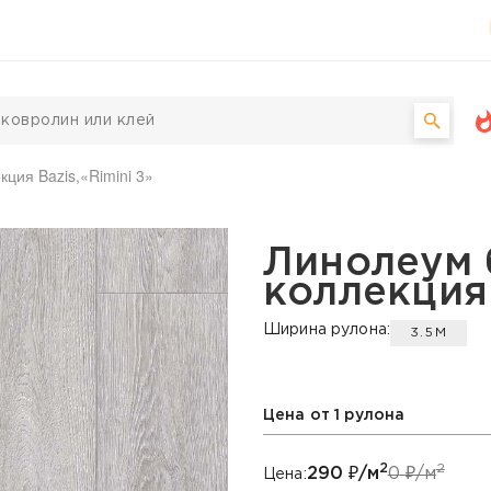
кция Bazis,«Rimini 3»
ks, коллекция Bazis, «R
Линолеум 
коллекция 
Ширина рулона:
3.5М
Цена от 1 рулона
2
2
290
₽/м
0
₽/м
Цена: