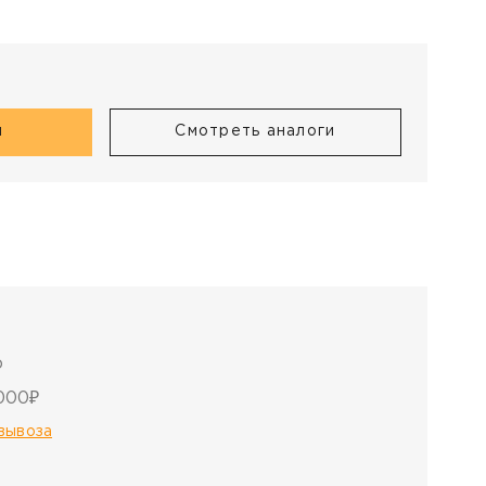
и
я
Смотреть аналоги
о
000₽
овывоза