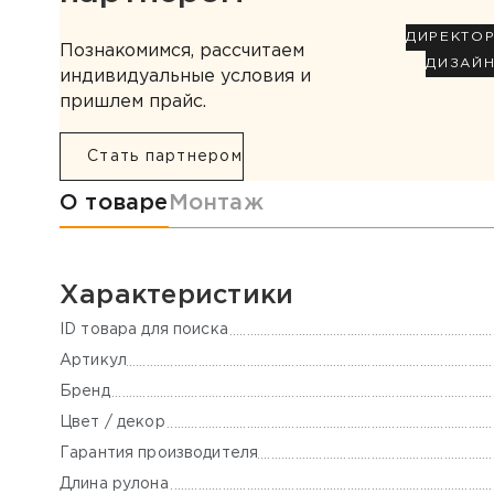
ДИРЕКТО
Познакомимся, рассчитаем
ДИЗАЙ
индивидуальные условия и
пришлем прайс.
Стать партнером
Информация о товаре
О товаре
Монтаж
Характеристики
ID товара для поиска
Артикул
Бренд
Цвет / декор
Гарантия производителя
Длина рулона