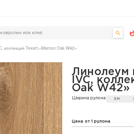
, коллекция Texart,«Marcon Oak W42»
ческий IVC, коллекция 
Линолеум 
IVC, колле
Oak W42»
Ширина рулона:
3М
Цена от 1 рулона