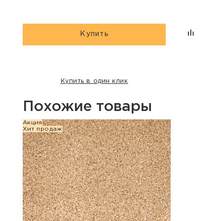
Купить
Купить в один клик
Похожие товары
Акция
Хит п
Хит продаж