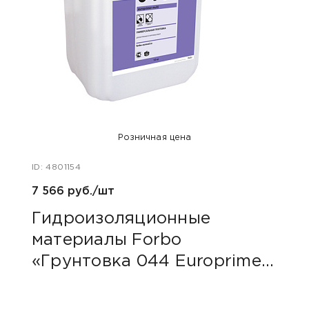
Розничная цена
ID: 4801154
ID: 48
7 566 руб./шт
40 ру
Гидроизоляционные
Пли
материалы Forbo
сер
«Грунтовка 044 Europrimer
Multi»