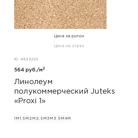
Цена за рулон
Цена на отрез
ID: 63
ID: 4833225
930 
2
564 руб./м
Ли
пол
Линолеум
«Ar
полукоммерческий Juteks
«Proxi 1»
2.5М
1М
1.5М
2М
2.5М
3М
3.5М
4М