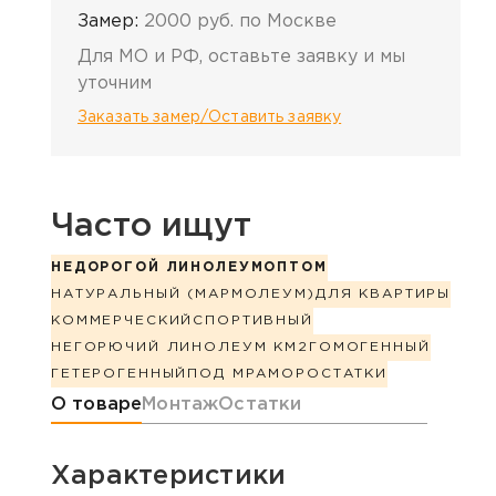
Замер:
2000 руб. по Москве
Для МО и РФ, оставьте заявку и мы
уточним
Заказать замер/Оставить заявку
Часто ищут
НЕДОРОГОЙ ЛИНОЛЕУМ
ОПТОМ
НАТУРАЛЬНЫЙ (МАРМОЛЕУМ)
ДЛЯ КВАРТИРЫ
КОММЕРЧЕСКИЙ
СПОРТИВНЫЙ
НЕГОРЮЧИЙ ЛИНОЛЕУМ КМ2
ГОМОГЕННЫЙ
ГЕТЕРОГЕННЫЙ
ПОД МРАМОР
ОСТАТКИ
Информация о товаре
О товаре
Монтаж
Остатки
Характеристики