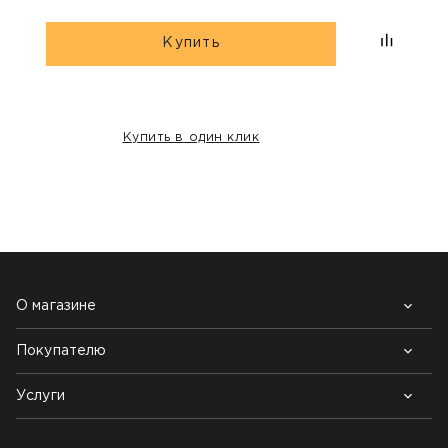
Купить
Купить в один клик
НАШИ КЛИЕНТЫ:
О магазине
Покупателю
Почему выбирают нас
Контакты
Блог
Услуги
Возврат товара
Как заказать
Доставка
Нарезка покрытий