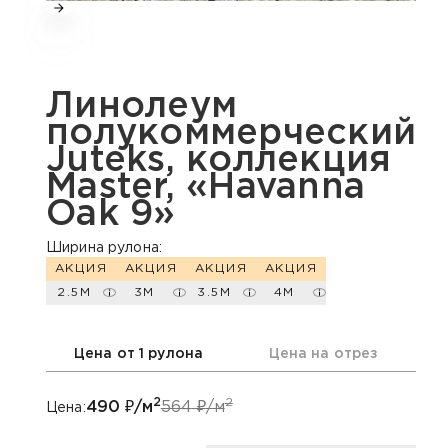
Линолеум
полукоммерческий
Juteks, коллекция
Master, «Havanna
Oak 9»
Ширина рулона:
АКЦИЯ
АКЦИЯ
АКЦИЯ
АКЦИЯ
2.5М
3М
3.5М
4М
Цена от 1 рулона
Цена на отрез
2
2
490
₽/м
564
₽/м
Цена: