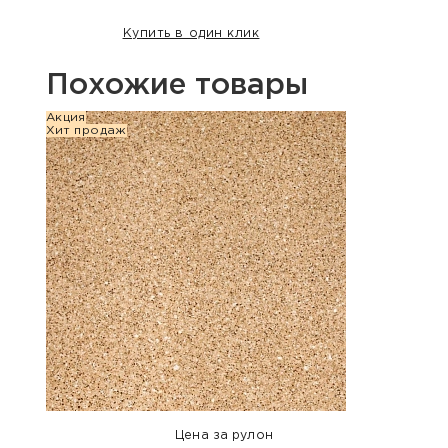
Купить в один клик
Похожие товары
Акция
Хит п
Хит продаж
Цена за рулон