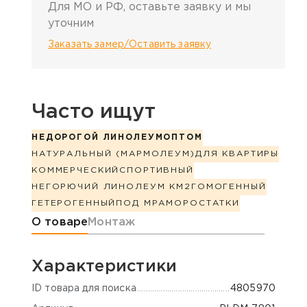
Для МО и РФ, оставьте заявку и мы
уточним
Заказать замер/Оставить заявку
Часто ищут
НЕДОРОГОЙ ЛИНОЛЕУМ
ОПТОМ
НАТУРАЛЬНЫЙ (МАРМОЛЕУМ)
ДЛЯ КВАРТИРЫ
КОММЕРЧЕСКИЙ
СПОРТИВНЫЙ
НЕГОРЮЧИЙ ЛИНОЛЕУМ КМ2
ГОМОГЕННЫЙ
ГЕТЕРОГЕННЫЙ
ПОД МРАМОР
ОСТАТКИ
Информация о товаре
О товаре
Монтаж
Характеристики
ID товара для поиска
4805970