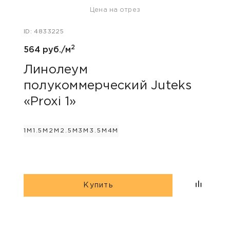
Цена на отрез
ID: 63
ID: 4833225
930 
2
564 руб./м
Ли
пол
Линолеум
«Ar
полукоммерческий Juteks
«Proxi 1»
2.5М
1М
1.5М
2М
2.5М
3М
3.5М
4М
Купить