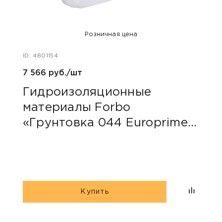
Розничная цена
ID: 4801154
ID: 48
7 566 руб./шт
40 ру
Гидроизоляционные
Пли
материалы Forbo
сер
«Грунтовка 044 Europrimer
Multi»
Купить