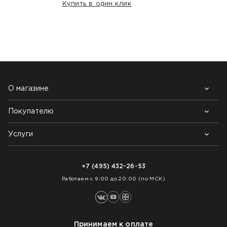
Купить в один клик
НАШИ КЛИЕНТЫ:
О магазине
Покупателю
Почему выбирают нас
Контакты
Блог
Услуги
Возврат товара
Как заказать
Доставка
Нарезка покрытий
Оплата
+7 (495) 432-26-53
Укладка покрытий
Работаем с 9:00 до 20:00 (по МСК)
Принимаем к оплате