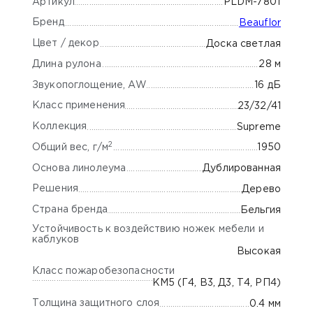
Артикул
PLDM-7801
Бренд
Beauflor
Цвет / декор
Доска светлая
Длина рулона
28 м
Звукопоглощение, AW
16 дБ
Класс применения
23/32/41
Коллекция
Supreme
2
Общий вес, г/м
1950
Основа линолеума
Дублированная
Решения
Дерево
Страна бренда
Бельгия
Устойчивость к воздействию ножек мебели и
каблуков
Высокая
Класс пожаробезопасности
КМ5 (Г4, В3, Д3, Т4, РП4)
Толщина защитного слоя
0.4 мм