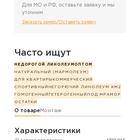
Для МО и РФ, оставьте заявку и мы
уточним
Заказать замер/Оставить заявку
Часто ищут
НЕДОРОГОЙ ЛИНОЛЕУМ
ОПТОМ
НАТУРАЛЬНЫЙ (МАРМОЛЕУМ)
ДЛЯ КВАРТИРЫ
КОММЕРЧЕСКИЙ
СПОРТИВНЫЙ
НЕГОРЮЧИЙ ЛИНОЛЕУМ КМ2
ГОМОГЕННЫЙ
ГЕТЕРОГЕННЫЙ
ПОД МРАМОР
ОСТАТКИ
Информация о товаре
О товаре
Монтаж
Характеристики