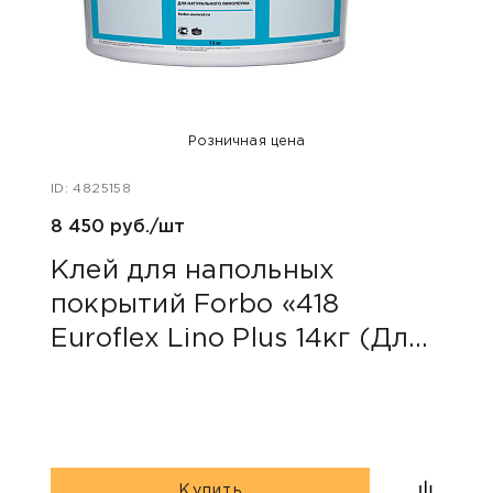
Розничная цена
ID: 4825158
ID: 47
8 450 руб./шт
400 
Клей для напольных
Акс
покрытий Forbo «418
уни
Euroflex Lino Plus 14кг (Для
натуральных покрытий)»
Купить