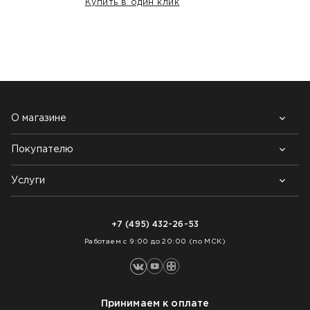
Купить в один клик
НАШИ КЛИЕНТЫ:
О магазине
Покупателю
Почему выбирают нас
Контакты
Блог
Услуги
Возврат товара
Как заказать
Доставка
Нарезка покрытий
Оплата
+7 (495) 432-26-53
Укладка покрытий
Работаем с 9:00 до 20:00 (по МСК)
Принимаем к оплате