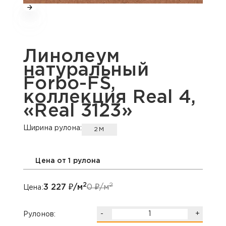
Линолеум
натуральный
Forbo-FS,
коллекция Real 4,
«Real 3123»
Ширина рулона:
2М
Цена от 1 рулона
2
2
3 227
₽/м
0
₽/м
Цена:
-
+
Рулонов: