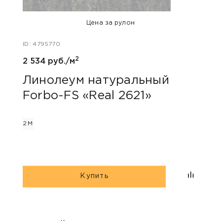
Цена за рулон
ID: 4795770
ID: 47
2
2 534 руб./м
2 534
Линолеум натуральный
Лин
Forbo-FS «Real 2621»
For
2М
2М
Купить