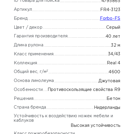
ID товара для поиска
4795865
Артикул
FR4-3123
Бренд
Forbo-FS
Цвет / декор
Серый
Гарантия производителя
40 лет
Длина рулона
32 м
Класс применения
34/43
Коллекция
Real 4
2
Общий вес, г/м
4600
Основа линолеума
Джутовая
Особенности
Противоскользящие свойства R9
Решения
Бетон
Страна бренда
Нидерланды
Устойчивость к воздействию ножек мебели и
каблуков
Высокая устойчивость
Класс пожаробезопасности