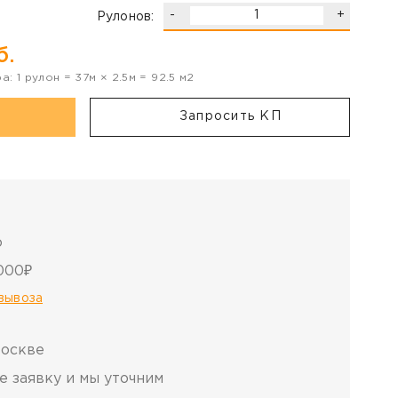
-
+
Рулонов:
б.
ра:
1
рулон
=
37
м ×
2.5
м =
92.5
м2
Запросить КП
о
000₽
овывоза
Москве
е заявку и мы уточним