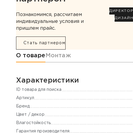
ДИРЕКТО
Познакомимся, рассчитаем
ДИЗАЙ
индивидуальные условия и
пришлем прайс.
Стать партнером
Информация о товаре
О товаре
Монтаж
Характеристики
ID товара для поиска
Артикул
Бренд
Цвет / декор
Влагостойкость
Гарантия производителя