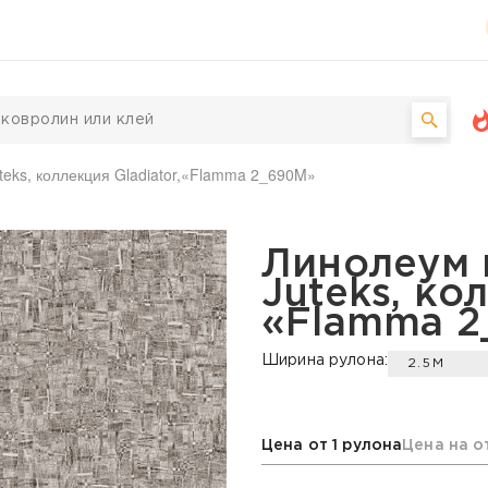
eks, коллекция Gladiator,«Flamma 2_690M»
еский Juteks, коллекц
Линолеум 
Juteks, ко
«Flamma 
Ширина рулона:
2.5М
Цена от 1 рулона
Цена на о