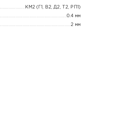
КМ2 (Г1, В2, Д2, Т2, РП1)
0.4 мм
2 мм