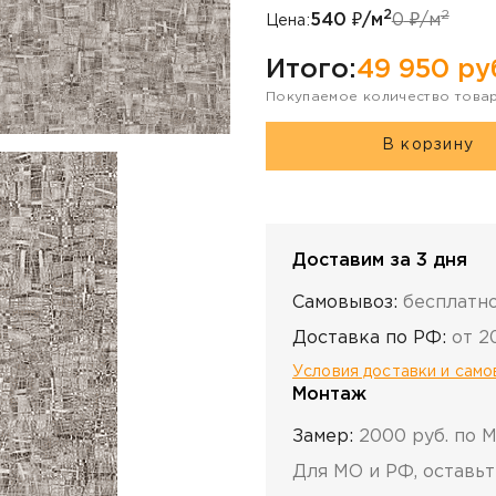
2
2
540
₽/м
0
₽/м
Цена:
Итого:
49 950
ру
Покупаемое количество това
В корзину
Доставим за 3 дня
Самовывоз:
бесплатн
Доставка по РФ:
от 2
Условия доставки и сам
Монтаж
Замер:
2000 руб. по 
Для МО и РФ, оставьт