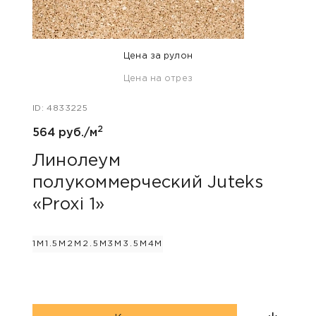
Цена за рулон
Цена на отрез
ID: 63
ID: 4833225
930 
2
564 руб./м
Ли
пол
Линолеум
«Ar
полукоммерческий Juteks
«Proxi 1»
2.5М
1М
1.5М
2М
2.5М
3М
3.5М
4М