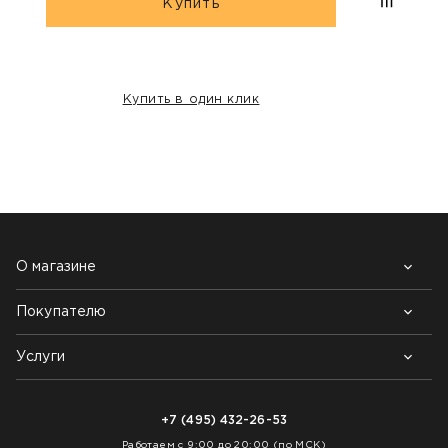
Купить
Купить в один клик
НАШИ КЛИЕНТЫ:
О магазине
Покупателю
Почему выбирают нас
Контакты
Блог
Услуги
Возврат товара
Как заказать
Доставка
Нарезка покрытий
Оплата
+7 (495) 432-26-53
Укладка покрытий
Работаем с 9:00 до 20:00 (по МСК)