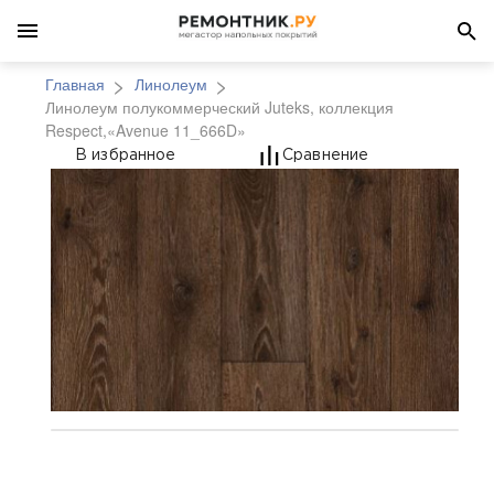
Главная
Линолеум
Линолеум полукоммерческий Juteks, коллекция
Respect,«Avenue 11_666D»
Линолеум полукоммерч
В избранное
Сравнение