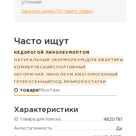
уточним
Заказать замер/Оставить заявку
Часто ищут
НЕДОРОГОЙ ЛИНОЛЕУМ
ОПТОМ
НАТУРАЛЬНЫЙ (МАРМОЛЕУМ)
ДЛЯ КВАРТИРЫ
КОММЕРЧЕСКИЙ
СПОРТИВНЫЙ
НЕГОРЮЧИЙ ЛИНОЛЕУМ КМ2
ГОМОГЕННЫЙ
ГЕТЕРОГЕННЫЙ
ПОД МРАМОР
ОСТАТКИ
Информация о товаре
О товаре
Монтаж
Характеристики
ID товара для поиска
4820781
Антистатичность
Да