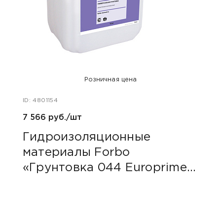
Розничная цена
ID: 4801154
ID: 48
7 566 руб./шт
40 ру
Гидроизоляционные
Пли
материалы Forbo
сер
«Грунтовка 044 Europrimer
Multi»