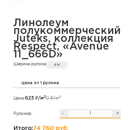
Линолеум
полукоммерческий
Juteks, коллекция
Respect, «Avenue
11_666D»
Ширина рулона:
4М
Цена от 1 рулона
2
2
623
₽/м
0
₽/м
Цена:
-
+
Рулонов:
Итого:
74 760
руб.