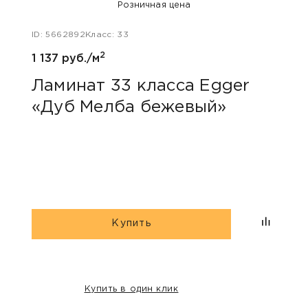
Розничная цена
ID: 5662892
Класс: 33
ID: 48
2
1 137 руб./м
1 047
Ламинат 33 класса Egger
Лам
«Дуб Мелба бежевый»
Kas
Купить
Купить в один клик