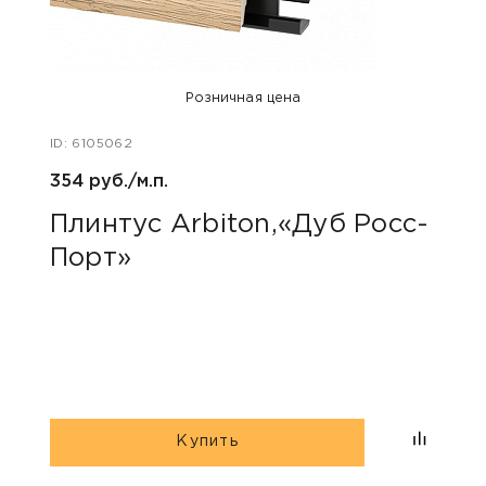
Розничная цена
ID: 6105062
ID: 48
354 руб./м.п.
800 р
Плинтус Arbiton,«Дуб Росс-
Акс
Порт»
пок
«Дю
гри
Купить