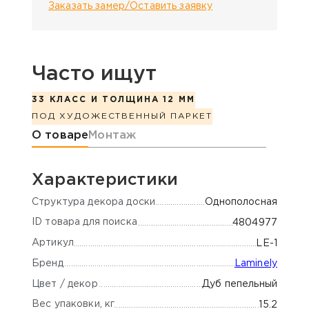
Заказать замер/Оставить заявку
Часто ищут
33 КЛАСС И ТОЛЩИНА 12 ММ
ПОД ХУДОЖЕСТВЕННЫЙ ПАРКЕТ
Информация о товаре
О товаре
Монтаж
Характеристики
Cтруктура декора доски
Однополосная
ID товара для поиска
4804977
Артикул
LЕ-1
Бренд
Laminely
Цвет / декор
Дуб пепельный
Вес упаковки, кг
15.2