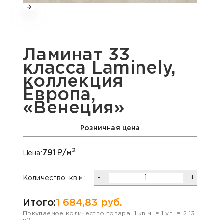
Ламинат 33
класса Laminely,
коллекция
Европа,
«Венеция»
Розничная цена
2
791
₽/м
Цена:
-
+
Количество, кв.м.:
Итого:
1 684,83
руб.
Покупаемое количество товара:
1
кв.м. =
1
уп. =
2.13
м2