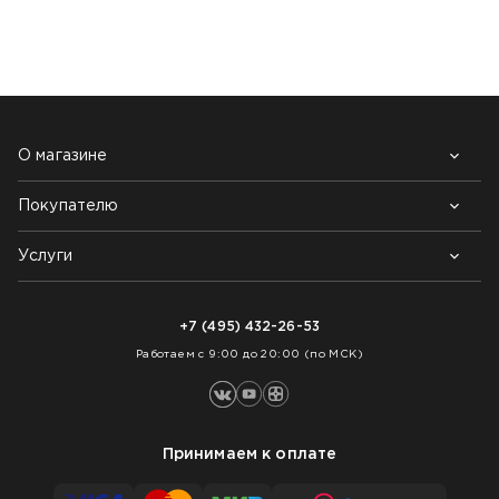
НАШИ КЛИЕНТЫ:
О магазине
Покупателю
Почему выбирают нас
Контакты
Блог
Услуги
Возврат товара
Как заказать
Доставка
Нарезка покрытий
Оплата
+7 (495) 432-26-53
Укладка покрытий
Работаем с 9:00 до 20:00 (по МСК)
Принимаем к оплате