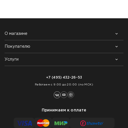
О магазине
Покупателю
Почему выбирают нас
Контакты
Блог
Услуги
Возврат товара
Как заказать
Доставка
Нарезка покрытий
Оплата
+7 (495) 432-26-53
Укладка покрытий
Работаем с 9:00 до 20:00 (по МСК)
Принимаем к оплате