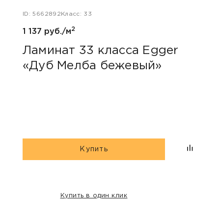
ID: 5662892
Класс: 33
ID: 48
2
1 137 руб./м
1 047
Ламинат 33 класса Egger
Лам
«Дуб Мелба бежевый»
Kas
Купить
Купить в один клик
НАШИ КЛИЕНТЫ: