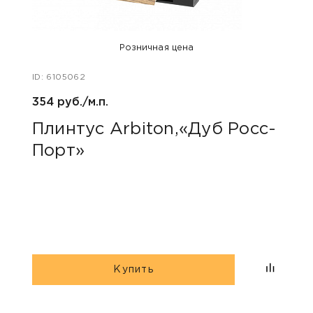
Розничная цена
ID: 6105062
ID: 48
354 руб./м.п.
800 р
Плинтус Arbiton,«Дуб Росс-
Акс
Порт»
пок
«Дю
гри
Купить