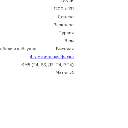
1.83 м
1200 х 191
Дерево
Замковое
Турция
8 мм
ебели и каблуков
Высокая
4-х сторонняя фаска
КМ5 (Г4, В3, Д3, Т4, РП4)
Матовый