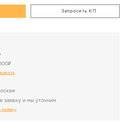
Запросить КП
о
000₽
овывоза
Москве
е заявку и мы уточним
 заявку