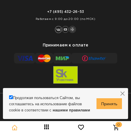
Доставка
Нарезка покрытий
Оплата
+7 (495) 432-26-53
Укладка покрытий
Работаем с 9:00 до 20:00 (по МСК)
Принимаем к оплате
Продолжая пользоваться Сайтом, вы
соглашаетесь на использование файлов
Сделано в MindMachine
© 2009 - 2026 Remontnick.ru.
cookie в соответствии с
нашими правилами
Политика конфиденциальности
0