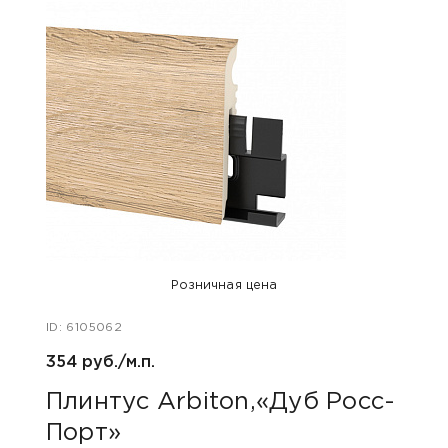
Розничная цена
ID: 6105062
ID: 48
354 руб./м.п.
800 р
Плинтус Arbiton,«Дуб Росс-
Акс
Порт»
пок