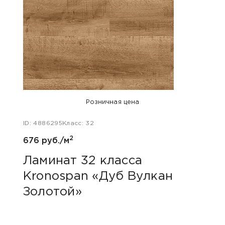
Розничная цена
ID: 4886295
Класс: 32
ID: 47
2
676 руб./м
680 
Ламинат 32 класса
Лам
Kronospan «Дуб Вулкан
Kro
Золотой»