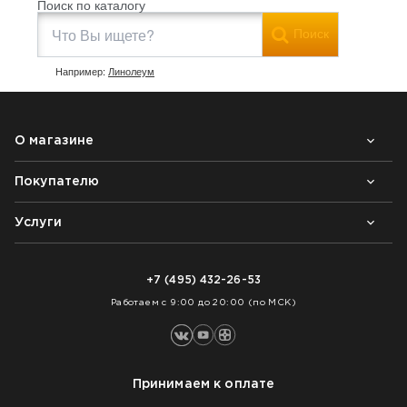
Поиск по каталогу
Поиск
Например:
Линолеум
О магазине
Покупателю
Почему выбирают нас
Контакты
Блог
Услуги
Возврат товара
Как заказать
Доставка
Нарезка покрытий
Оплата
+7 (495) 432-26-53
Укладка покрытий
Работаем с 9:00 до 20:00 (по МСК)
Принимаем к оплате