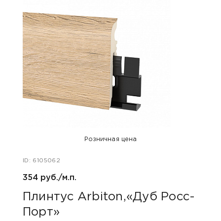
Розничная цена
ID: 6105062
ID: 48
354 руб./м.п.
800 р
Плинтус Arbiton,«Дуб Росс-
Акс
Порт»
пок