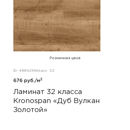
Розничная цена
ID: 4886295
Класс: 32
ID: 47
2
676 руб./м
680 
Ламинат 32 класса
Лам
Kronospan «Дуб Вулкан
Kro
Золотой»