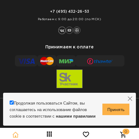
Доставка
Нарезка покрытий
Оплата
+7 (495) 432-26-53
Укладка покрытий
Работаем с 9:00 до 20:00 (по МСК)
Принимаем к оплате
Продолжая пользоваться Сайтом, вы
соглашаетесь на использование файлов
Сделано в MindMachine
© 2009 - 2026 Remontnick.ru.
cookie в соответствии с
нашими правилами
Политика конфиденциальности
0