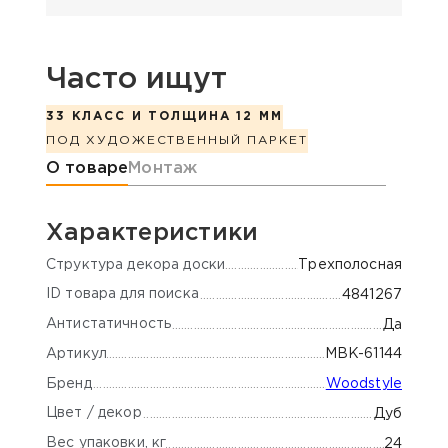
Часто ищут
33 КЛАСС И ТОЛЩИНА 12 ММ
ПОД ХУДОЖЕСТВЕННЫЙ ПАРКЕТ
Информация о товаре
О товаре
Монтаж
Характеристики
Cтруктура декора доски
Трехполосная
ID товара для поиска
4841267
Антистатичность
Да
Артикул
MBK-61144
Бренд
Woodstyle
Цвет / декор
Дуб
Вес упаковки, кг
24