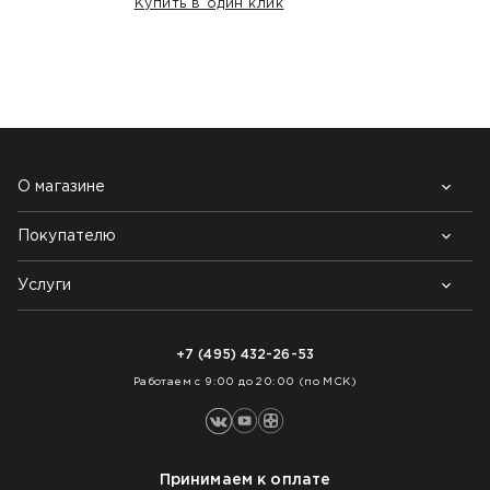
Купить в один клик
НАШИ КЛИЕНТЫ:
О магазине
Покупателю
Почему выбирают нас
Контакты
Блог
Услуги
Возврат товара
Как заказать
Доставка
Нарезка покрытий
Оплата
+7 (495) 432-26-53
Укладка покрытий
Работаем с 9:00 до 20:00 (по МСК)
Принимаем к оплате