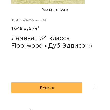
Розничная цена
ID: 4804842
Класс: 34
ID: 48
2
1 646 руб./м
1 786
Ламинат 34 класса
Лам
Floorwood «Дуб Эддисон»
Flo
Купить