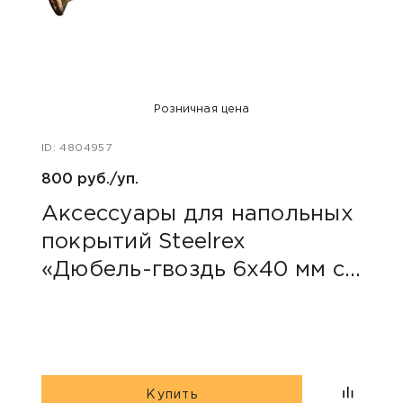
Розничная цена
ID: 4804957
ID: 48
800 руб./уп.
1 185
Аксессуары для напольных
Пли
покрытий Steelrex
Све
«Дюбель-гвоздь 6х40 мм с
грибовидным бортиком»
Купить